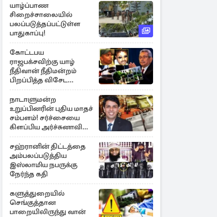
யாழ்ப்பாண
சிறைச்சாலையில்
பலப்படுத்தப்பட்டுள்ள
பாதுகாப்பு!
கோட்டபய
ராஜபக்சவிற்கு யாழ்
நீதிவான் நீதிமன்றம்
பிறப்பித்த விசேட
உத்தரவு!
நாடாளுமன்ற
உறுப்பினரின் புதிய மாதச்
சம்பளம்! சர்ச்சையை
கிளப்பிய அர்ச்சுனாவின்
அறிக்கை
சஹ்ரானின் திட்டத்தை
அம்பலப்படுத்திய
இஸ்லாமிய நபருக்கு
நேர்ந்த கதி
களுத்துறையில்
செங்குத்தான
பாறையிலிருந்து வான்