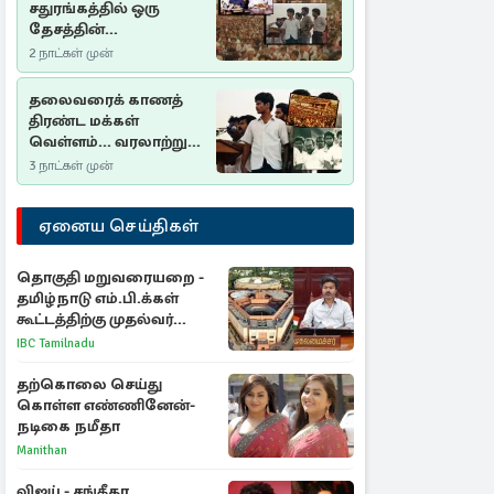
சதுரங்கத்தில் ஒரு
தேசத்தின்
தீர்க்கதரிசனம் :
2 நாட்கள் முன்
சுதுமலை பிரகடனம்
ஒரு வரலாற்றுப் பாடம்
தலைவரைக் காணத்
திரண்ட மக்கள்
வெள்ளம்... வரலாற்றுச்
சிறப்புமிக்க சுதுமலைப்
3 நாட்கள் முன்
பிரகடனம்…
ஏனைய செய்திகள்
தொகுதி மறுவரையறை -
தமிழ்நாடு எம்.பி.க்கள்
கூட்டத்திற்கு முதல்வர்
விஜய் அழைப்பு
IBC Tamilnadu
தற்கொலை செய்து
கொள்ள எண்ணினேன்-
நடிகை நமீதா
Manithan
விஜய் - சங்கீதா