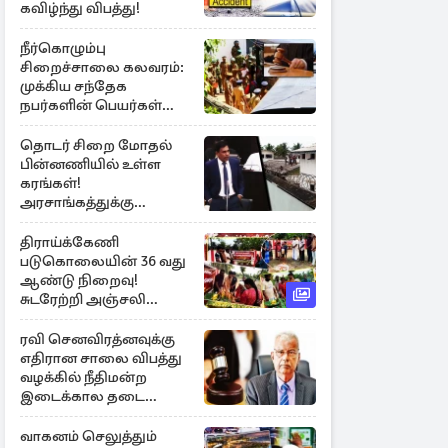
கவிழ்ந்து விபத்து!
நீர்கொழும்பு
சிறைச்சாலை கலவரம்:
முக்கிய சந்தேக
நபர்களின் பெயர்கள்
நீதிமன்றில் சமர்ப்பிப்பு!
தொடர் சிறை மோதல்
பின்னணியில் உள்ள
கரங்கள்!
அரசாங்கத்துக்கு
கிடைத்த புலனாய்வு
தகவல்
திராய்க்கேணி
படுகொலையின் 36 வது
ஆண்டு நிறைவு!
சுடரேற்றி அஞ்சலி
செலுத்திய மக்கள்
ரவி செனவிரத்னவுக்கு
எதிரான சாலை விபத்து
வழக்கில் நீதிமன்ற
இடைக்கால தடை
உத்தரவு!
வாகனம் செலுத்தும்