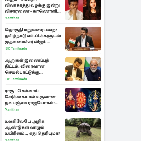
விவாகரத்து வழக்கு இன்று
விசாரணை - காணொளி
மூலம் ஆஜராக வாய்ப்பு
Manithan
தொகுதி மறுவரையறை:
தமிழ்நாடு எம்.பி.க்களுடன்
முதலமைச்சர் விஜய்
ஆலோசனை
IBC Tamilnadu
ஆறுகள் இணைப்புத்
திட்டம்: விரைவான
செயல்பாட்டுக்கு
பிரதமருக்கு முதலமைச்சர்
IBC Tamilnadu
கடிதம்
ராகு - செவ்வாய்
சேர்க்கையால் உருவான
நவபஞ்சம ராஜயோகம்:
அதிர்ஷ்டம் பெறும் 3
Manithan
ராசிகள்!
உலகிலேயே அதிக
ஆண்டுகள் வாழும்
உயிரினம்.., எது தெரியுமா?
Manithan