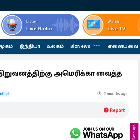
Listen
Watch
Live Radio
Live TV
மூகம்
இந்தியா
உலகம்
BizNews
ஏனையவை
New
ய நிறுவனத்திற்கு அமெரிக்கா வைத்த
nflict
2 months ago
Report
விளம்பரம்