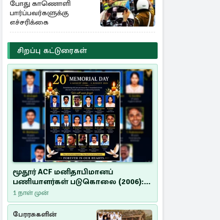
போது காணொளி
பார்ப்பவர்களுக்கு
எச்சரிக்கை
சிறப்பு கட்டுரைகள்
மூதூர் ACF மனிதாபிமானப்
பணியாளர்கள் படுகொலை (2006):
20 ஆண்டுகளாகியும் நீதி
1 நாள் முன்
மறுக்கப்பட்ட மனிதாபிமானப்
பேரவலம்
பேரரசுகளின்