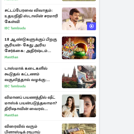
சட்டப்பேரவை விவாதம்:
உதயநிதி ஸ்டாலின் சரமாரி
கேள்வி
IBC Tamilnadu
18 ஆண்டுகளுக்குப் பிறகு
சூரியன்- கேது அரிய
சேர்க்கை: அதிர்ஷ்டம்
பெறும் 3 ராசிகள்!
Manithan
டாஸ்மாக் கடைகளில்
கூடுதல் கட்டணம்
வசூலித்தால் வழக்கு:
சென்னை உயர்நீதிமன்றம்
IBC Tamilnadu
உத்தரவு
விமானப் பயணத்தில் ஷீட்
மாஸ்க் பயன்படுத்தலாமா?
திரிஷாவின் வைரல்
செல்ஃபிக்கு மருத்துவர்
Manithan
விளக்கம்
விரைவில் வரும்
பிளாஸ்டிக் ரூபாய்