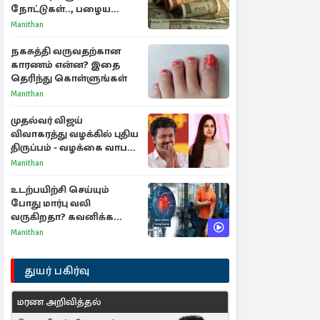
நோட்டுகள்.., பழைய
காகித நோட்டுகள்
Manithan
செல்லுமா?
நகசுத்தி வருவதற்கான
காரணம் என்ன? இதை
தெரிந்து கொள்ளுங்கள்
Manithan
முதல்வர் விஜய்
விவாகரத்து வழக்கில் புதிய
திருப்பம் - வழக்கை வாபஸ்
பெற்ற சங்கீதா!
Manithan
உடற்பயிற்சி செய்யும்
போது மார்பு வலி
வருகிறதா? கவனிக்க
வேண்டிய எச்சரிக்கை
Manithan
அறிகுறிகள்
துயர் பகிர்வு
மரண அறிவித்தல்