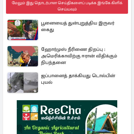
மேலும் இது தொடர்பான செய்திகளைப் படிக்க இங்கே கிளிக்
செய்யவும்
பூனையைத் துன்புறுத்திய இருவர்
கைது
ஹோர்முஸ் நீரிணை திறப்பு :
அமெரிக்காவிற்கு ஈரான் விதிக்கும்
நிபந்தனை
ஜப்பானைத் தாக்கியது டொல்பின்
புயல்