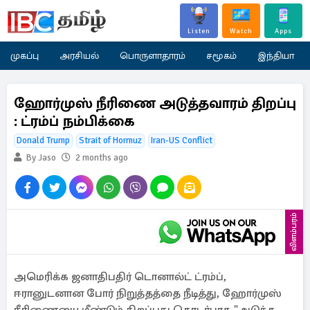
Listen
Watch
Apps
முகப்பு
அரசியல்
பொருளாதாரம்
சமூகம்
இந்தியா
ஹோர்முஸ் நீரிணை அடுத்தவாரம் திறப்பு
: ட்ரம்ப் நம்பிக்கை
Donald Trump
Strait of Hormuz
Iran-US Conflict
By Jaso
2 months ago
விளம்பரம்
அமெரிக்க ஜனாதிபதிர் டொனால்ட் ட்ரம்ப்,
ஈரானுடனான போர் நிறுத்தத்தை நீடித்து, ஹோர்முஸ்