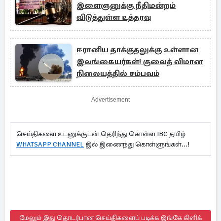
இளைஞனுக்கு நீதிமன்றம்
விடுத்துள்ள உத்தரவு
ஈரானிய தாக்குதலுக்கு உள்ளான
இலங்கையர்கள்! குவைத் விமான
நிலையத்தில் சம்பவம்
Advertisement
செய்திகளை உடனுக்குடன் தெரிந்து கொள்ள IBC தமிழ்
WHATSAPP CHANNEL
இல் இணைந்து கொள்ளுங்கள்...!
மேலும் இது தொடர்பான செய்திகளைப் படிக்க இங்கே கிளிக்