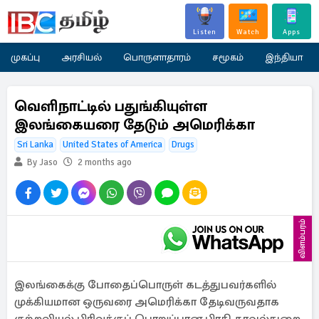
Listen
Watch
Apps
முகப்பு
அரசியல்
பொருளாதாரம்
சமூகம்
இந்தியா
வெளிநாட்டில் பதுங்கியுள்ள
இலங்கையரை தேடும் அமெரிக்கா
Sri Lanka
United States of America
Drugs
By Jaso
2 months ago
விளம்பரம்
இலங்கைக்கு போதைப்பொருள் கடத்துபவர்களில்
முக்கியமான ஒருவரை அமெரிக்கா தேடிவருவதாக