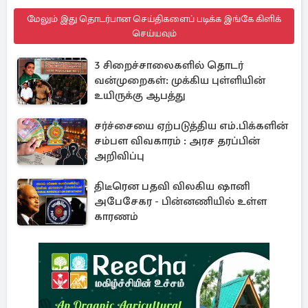
மேலும் இது தொடர்பான செய்திகளைப் படிக்க இங்கே கிளிக்
செய்யவும்
3 சிறைச்சாலைகளில் தொடர்
வன்முறைகள்: முக்கிய புள்ளியின்
உயிருக்கு ஆபத்து
சர்ச்சையை ஏற்படுத்திய எம்.பிக்களின்
சம்பள விவகாரம் : அரச தரப்பின்
அறிவிப்பு
திடீரென பதவி விலகிய ஷானி
அபேசேகர - பின்னணியில் உள்ள
காரணம்