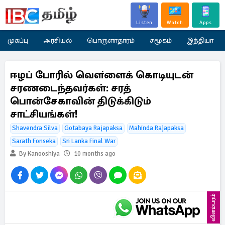
Listen
Watch
Apps
முகப்பு
அரசியல்
பொருளாதாரம்
சமூகம்
இந்தியா
ஈழப் போரில் வௌ்ளைக் கொடியுடன்
சரணடைந்தவர்கள்: சரத்
பொன்சேகாவின் திடுக்கிடும்
சாட்சியங்கள்!
Shavendra Silva
Gotabaya Rajapaksa
Mahinda Rajapaksa
Sarath Fonseka
Sri Lanka Final War
By Kanooshiya
10 months ago
விளம்பரம்