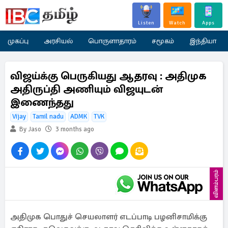
Listen
Watch
Apps
முகப்பு
அரசியல்
பொருளாதாரம்
சமூகம்
இந்தியா
விஜய்க்கு பெருகியது ஆதரவு : அதிமுக
அதிருப்தி அணியும் விஜயுடன்
இணைந்தது
Vijay
Tamil nadu
ADMK
TVK
By Jaso
3 months ago
விளம்பரம்
அதிமுக பொதுச் செயலாளர் எடப்பாடி பழனிசாமிக்கு