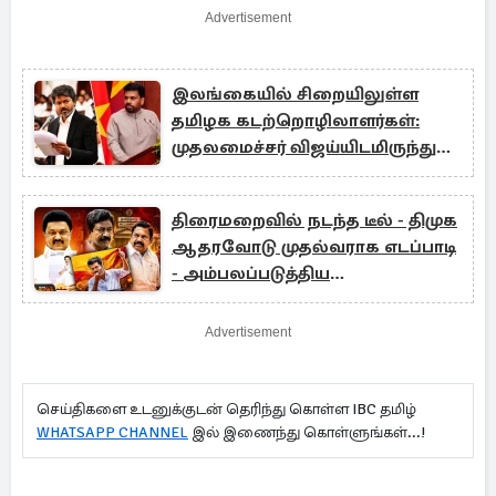
Advertisement
இலங்கையில் சிறையிலுள்ள
தமிழக கடற்றொழிலாளர்கள்:
முதலமைச்சர் விஜய்யிடமிருந்து
பறந்த கடிதம்
திரைமறைவில் நடந்த டீல் - திமுக
ஆதரவோடு முதல்வராக எடப்பாடி
- அம்பலப்படுத்திய
சி.வி.சண்முகம்
Advertisement
செய்திகளை உடனுக்குடன் தெரிந்து கொள்ள IBC தமிழ்
WHATSAPP CHANNEL
இல் இணைந்து கொள்ளுங்கள்...!