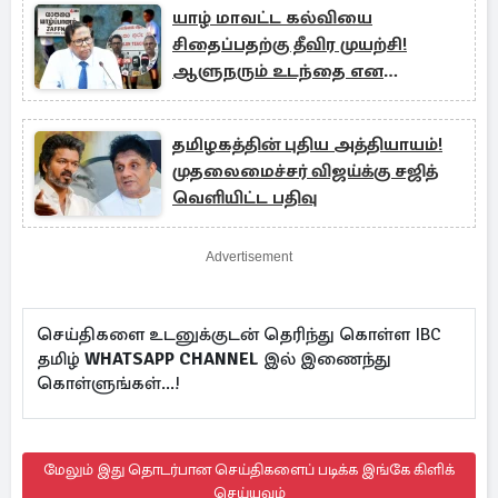
யாழ் மாவட்ட கல்வியை
சிதைப்பதற்கு தீவிர முயற்சி!
ஆளுநரும் உடந்தை என
குற்றச்சாட்டு!
தமிழகத்தின் புதிய அத்தியாயம்!
முதலைமைச்சர் விஜய்க்கு சஜித்
வெளியிட்ட பதிவு
Advertisement
செய்திகளை உடனுக்குடன் தெரிந்து கொள்ள IBC
தமிழ்
WHATSAPP CHANNEL
இல் இணைந்து
கொள்ளுங்கள்...!
மேலும் இது தொடர்பான செய்திகளைப் படிக்க இங்கே கிளிக்
செய்யவும்