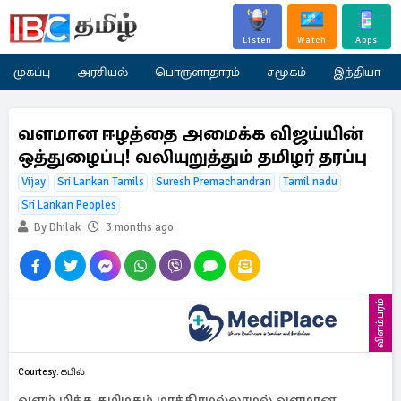
Listen
Watch
Apps
முகப்பு
அரசியல்
பொருளாதாரம்
சமூகம்
இந்தியா
வளமான ஈழத்தை அமைக்க விஜய்யின்
ஒத்துழைப்பு! வலியுறுத்தும் தமிழர் தரப்பு
Vijay
Sri Lankan Tamils
Suresh Premachandran
Tamil nadu
Sri Lankan Peoples
By Dhilak
3 months ago
விளம்பரம்
Courtesy: கபில்
வளம் மிக்க தமிழகம் மாத்திரமல்லாமல் வளமான