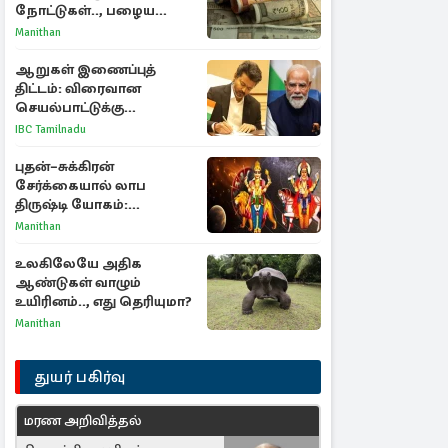
நோட்டுகள்.., பழைய
காகித நோட்டுகள்
Manithan
செல்லுமா?
ஆறுகள் இணைப்புத்
திட்டம்: விரைவான
செயல்பாட்டுக்கு
பிரதமருக்கு முதலமைச்சர்
IBC Tamilnadu
கடிதம்
புதன்–சுக்கிரன்
சேர்க்கையால் லாப
திருஷ்டி யோகம்:
அதிர்ஷ்டம் பெறும் டாப் 3
Manithan
ராசிகள்!
உலகிலேயே அதிக
ஆண்டுகள் வாழும்
உயிரினம்.., எது தெரியுமா?
Manithan
துயர் பகிர்வு
மரண அறிவித்தல்