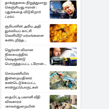
தாக்குதலை நிறுத்துமாறு
கெஞ்சியது ஈரான் :
புதுக்கதை விடுகிறார்
ட்ரம்ப்
சூரியனின் அரிய அதி
துல்லியப் காட்சி
வெளியீடு! மர்மங்களை
கண்டறிந்த
விஞ்ஞானிகள்
ஜெர்மன் விமான
நிலையத்தில்
வெடிகுண்டு
பொருத்தப்பட்ட ட்ரோன்!
தப்பியது உக்ரைன்
விமானம்
செம்மணியில்
இன்றையதினம்
கண்டெடுக்கப்பட்ட
சான்றுப்பொருட்கள்
தையிட்டி பவானி வீதி
விவகாரம்
:காவல்துறையின்