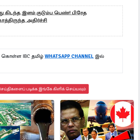
ு கிடந்த இளம் குடும்ப பெண்! பிரேத
்திருந்த அதிர்ச்சி
ு கொள்ள IBC தமிழ்
WHATSAPP CHANNEL
இல்
ய்திகளைப் படிக்க இங்கே கிளிக் செய்யவும்