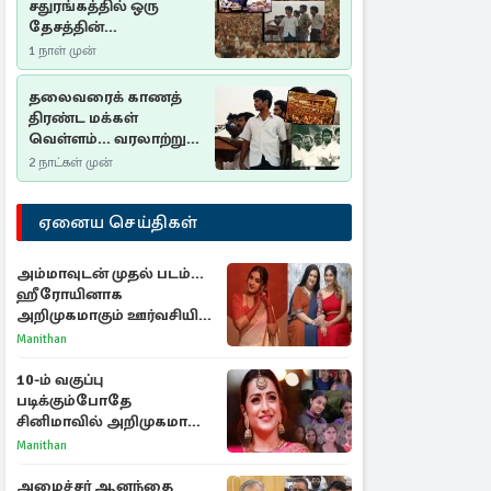
சதுரங்கத்தில் ஒரு
தேசத்தின்
தீர்க்கதரிசனம் :
1 நாள் முன்
சுதுமலை பிரகடனம்
ஒரு வரலாற்றுப் பாடம்
தலைவரைக் காணத்
திரண்ட மக்கள்
வெள்ளம்... வரலாற்றுச்
சிறப்புமிக்க சுதுமலைப்
2 நாட்கள் முன்
பிரகடனம்…
ஏனைய செய்திகள்
அம்மாவுடன் முதல் படம்...
ஹீரோயினாக
அறிமுகமாகும் ஊர்வசியின்
மகள் தேஜலட்சுமி!
Manithan
10-ம் வகுப்பு
படிக்கும்போதே
சினிமாவில் அறிமுகமான
த்ரிஷா! உண்மையை
Manithan
பகிர்ந்த இயக்குநர் பிரவீன்
காந்தி
அமைச்சர் ஆனந்தை