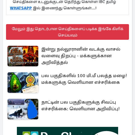
செய்திகளை உடனுக்குடன் தெரிந்து கொள்ள IBC தமிழ்
WHATSAPP
இல் இணைந்து கொள்ளுங்கள்...!
மேலும் இது தொடர்பான செய்திகளைப் படிக்க இங்கே கிளிக்
செய்யவும்
இன்று நல்லூரானின் வடக்கு வாசல்
வளைவு திறப்பு - மக்களுக்கான
அறிவித்தல்
பல பகுதிகளில் 100 மி.மீ பலத்த மழை!
மக்களுக்கு வெளியான எச்சரிக்கை
நாட்டின் பல பகுதிகளுக்கு சிவப்பு
எச்சரிக்கை: வெளியான அறிவிப்பு!