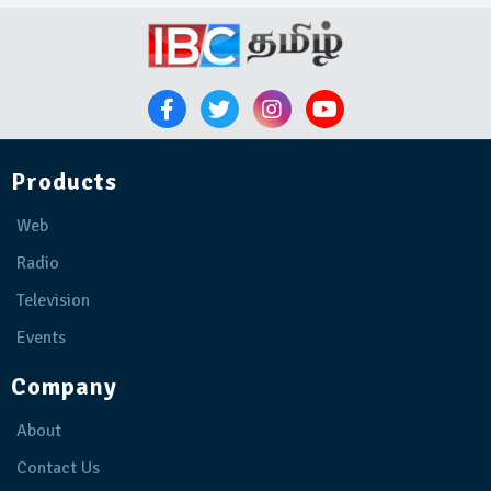
Products
Web
Radio
Television
Events
Company
About
Contact Us