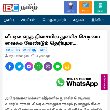
Listen
Watch
Apps
முகப்பு
அரசியல்
பொருளாதாரம்
சமூகம்
இந்தியா
வீட்டில் எந்த திசையில் துளசிச் செடியை
வைக்க வேண்டும் தெரியுமா....
Vastu Tips
Astrology
World
By Sathangani
a year ago
விளம்பரம்
அநேகமான மக்கள் வீடுகளில் துளசிச் செடியை
வளர்ப்பார்கள். சிலர் வாஸ்துக்காகவும் இன்னும் சிலர்