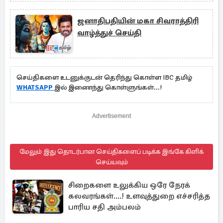
ஜனாதிபதியின் மகா சிவராத்திரி
வாழ்த்துச் செய்தி
செய்திகளை உடனுக்குடன் தெரிந்து கொள்ள IBC தமிழ்
WHATSAPP
இல் இணைந்து கொள்ளுங்கள்...!
Advertisement
மேலும் இது தொடர்பான செய்திகளைப் படிக்க இங்கே கிளிக்
செய்யவும்
சிறைகளை உலுக்கிய ஒரே நேரக்
கலவரங்கள்....! உளவுத்துறை எச்சரித்த
பாரிய சதி அம்பலம்