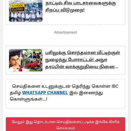
நாட்டில் சில பாடசாலைகளுக்கு
சிறப்பு விடுமுறை!
Advertisement
பசிலுக்கு சொந்தமான வீட்டிற்குள்
நுழைந்து போராட்டம்! அநுர
தரப்பின் வாக்குறுதியை நினைவு
படுத்திய மாணவர்கள்
செய்திகளை உடனுக்குடன் தெரிந்து கொள்ள IBC
தமிழ்
WHATSAPP CHANNEL
இல் இணைந்து
கொள்ளுங்கள்...!
மேலும் இது தொடர்பான செய்திகளைப் படிக்க இங்கே கிளிக்
செய்யவும்