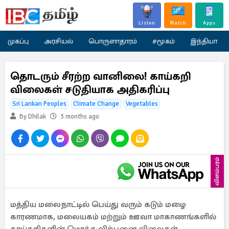
Listen
Watch
Apps
முகப்பு
அரசியல்
பொருளாதாரம்
சமூகம்
இந்தியா
தொடரும் சீரற்ற வானிலை! காய்கறி
விலைகள் சடுதியாக அதிகரிப்பு
Sri Lankan Peoples
Climate Change
Vegetables
By Dhilak
3 months ago
விளம்பரம்
மத்திய மலைநாட்டில் பெய்து வரும் கடும் மழை
காரணமாக, மலையகம் மற்றும் ஊவா மாகாணங்களில்