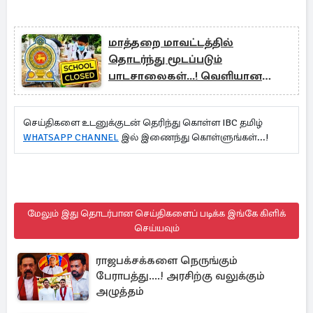
மாத்தறை மாவட்டத்தில்
தொடர்ந்து மூடப்படும்
பாடசாலைகள்...! வெளியான
அறிவிப்பு
செய்திகளை உடனுக்குடன் தெரிந்து கொள்ள IBC தமிழ்
WHATSAPP CHANNEL
இல் இணைந்து கொள்ளுங்கள்...!
மேலும் இது தொடர்பான செய்திகளைப் படிக்க இங்கே கிளிக்
செய்யவும்
ராஜபக்சக்களை நெருங்கும்
பேராபத்து....! அரசிற்கு வலுக்கும்
அழுத்தம்