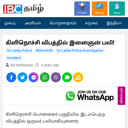
Listen
Watch
Apps
முகப்பு
அரசியல்
பொருளாதாரம்
சமூகம்
இந்தியா
கிளிநொச்சி விபத்தில் இளைஞன் பலி!
Sri Lanka Police
Kilinochchi
Sri Lanka Police Investigation
Accident
By Kathirpriya
2 years ago
விளம்பரம்
கிளிநொச்சி பொன்னகர் பகுதியில் இடம்பெற்ற
விபத்தில் ஒருவர் பலியாகியுள்ளார்.