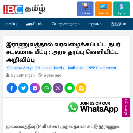
Listen
Watch
Apps
முகப்பு
அரசியல்
பொருளாதாரம்
சமூகம்
இந்தியா
இராணுவத்தால் வரவழைக்கப்பட்ட நபர்
சடலமாக மீட்பு : அரச தரப்பு வெளியிட்ட
அறிவிப்பு
Sri Lanka Army
Sri Lankan Tamils
Mullaitivu
NPP Government
By Sathangani
a year ago
விளம்பரம்
முல்லைத்தீவு (Mullaitivu) முத்தையன் கட்டு இராணுவ