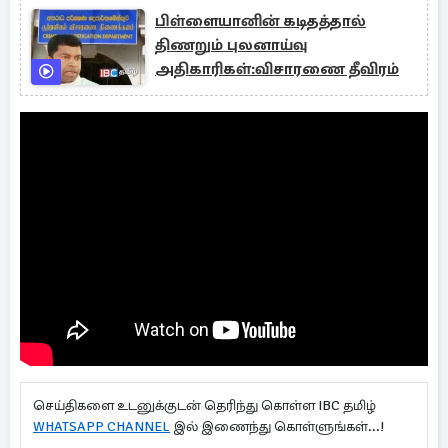
பிள்ளையானின் கடிதத்தால்
திணறும் புலனாய்வு
அதிகாரிகள்:விசாரணை தீவிரம்
செய்திகளை உடனுக்குடன் தெரிந்து கொள்ள IBC தமிழ்
WHATSAPP CHANNEL
இல் இணைந்து கொள்ளுங்கள்...!