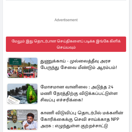
Advertisement
மேலும் இது தொடர்பான செய்திகளைப் படிக்க இங்கே கிளிக்
செய்யவும்
துணுக்காய் - முல்லைத்தீவு அரச
பேருந்து சேவை மீண்டும் ஆரம்பம்!
மோசமான வானிலை : அடுத்த 24
மணி நேரத்திற்கு விடுக்கப்பட்டுள்ள
சிவப்பு எச்சரிக்கை!
காணி விடுவிப்பு தொடர்பில் மக்களின்
கோரிக்கைக்கு செவி சாய்க்காத NPP
அரசு : எழுந்துள்ள குற்றச்சாட்டு