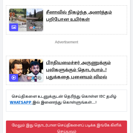
சீனாவில் நிகழ்ந்த அனர்த்தம்
பறிபோன உயிர்கள்
Advertisement
பிரதியமைச்சர் அருணுக்கும்
புலிகளுக்கும் தொடர்பாம்..!
புதுக்கதை புனையும் விமல்
செய்திகளை உடனுக்குடன் தெரிந்து கொள்ள IBC தமிழ்
WHATSAPP
இல் இணைந்து கொள்ளுங்கள்...!
மேலும் இது தொடர்பான செய்திகளைப் படிக்க இங்கே கிளிக்
செய்யவும்