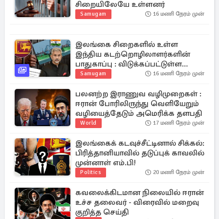
சிறையிலேயே உள்ளனர்
Samugam
16 மணி நேரம் முன்
இலங்கை சிறைகளில் உள்ள
இந்திய கடற்றொழிலாளர்களின்
பாதுகாப்பு : விடுக்கப்பட்டுள்ள
கோரிக்கை!
Samugam
16 மணி நேரம் முன்
பலனற்ற இராணுவ வழிமுறைகள் :
ஈரான் போரிலிருந்து வெளியேறும்
வழியைத்தேடும் அமெரிக்க தளபதி
World
17 மணி நேரம் முன்
இலங்கைக் கடவுச்சீட்டினால் சிக்கல்:
பிரித்தானியாவில் தடுப்புக் காவலில்
முன்னாள் எம்.பி!
Politics
20 மணி நேரம் முன்
கவலைக்கிடமான நிலையில் ஈரான்
உச்ச தலைவர் - விரைவில் மறைவு
குறித்த செய்தி