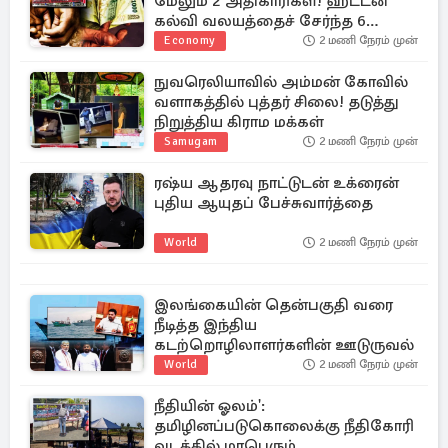
மேலும் 2 அதிகாரிகள்! ஹட்டன்
கல்வி வலயத்தைச் சேர்ந்த 6
ஆசிரியர்கள் குறித்து விசாரணை
Economy
2 மணி நேரம் முன்
நுவரெலியாவில் அம்மன் கோவில்
வளாகத்தில் புத்தர் சிலை! தடுத்து
நிறுத்திய கிராம மக்கள்
Samugam
2 மணி நேரம் முன்
ரஷ்ய ஆதரவு நாட்டுடன் உக்ரைன்
புதிய ஆயுதப் பேச்சுவார்த்தை
World
2 மணி நேரம் முன்
இலங்கையின் தென்பகுதி வரை
நீடித்த இந்திய
கடற்றொழிலாளர்களின் ஊடுருவல்
World
2 மணி நேரம் முன்
நீதியின் ஓலம்':
தமிழினப்படுகொலைக்கு நீதிகோரி
வடக்கில் மாபெரும்