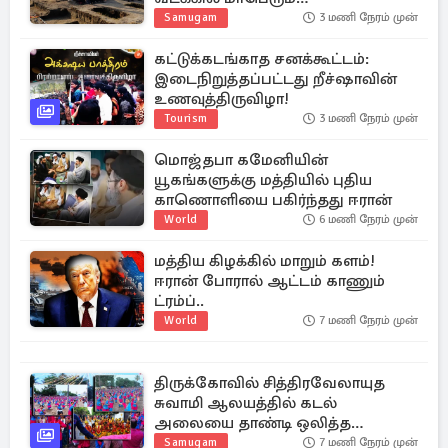
கவனயீர்ப்புப்போராட்டம்
Samugam
3 மணி நேரம் முன்
கட்டுக்கடங்காத சனக்கூட்டம்:
இடைநிறுத்தப்பட்டது றீச்ஷாவின்
உணவுத்திருவிழா!
Tourism
3 மணி நேரம் முன்
மொஜ்தபா கமேனியின்
யூகங்களுக்கு மத்தியில் புதிய
காணொளியை பகிர்ந்தது ஈரான்
World
6 மணி நேரம் முன்
மத்திய கிழக்கில் மாறும் களம்!
ஈரான் போரால் ஆட்டம் காணும்
ட்ரம்ப்..
World
7 மணி நேரம் முன்
திருக்கோவில் சித்திரவேலாயுத
சுவாமி ஆலயத்தில் கடல்
அலையை தாண்டி ஒலித்த
மாணவர்களின் கால் சலங்கை
Samugam
7 மணி நேரம் முன்