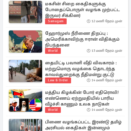
மகசின் சிறை கைதிகளுக்கு
போதைப்பொருள் வழங்க முற்பட்ட
இருவர் சிக்கினர்
Samugam
12 மணி நேரம் முன்
ஹோர்முஸ் நீரிணை திறப்பு :
அமெரிக்காவிற்கு ஈரான் விதிக்கும்
நிபந்தனை
World
13 மணி நேரம் முன்
தையிட்டி பவானி வீதி விவகாரம் :
மற்றுமொரு வழக்கை தொடர்ந்த
காவல்துறைக்கு நீதிமன்று குட்டு
Law & Order
14 மணி நேரம் முன்
மத்திய கிழக்கின் போர் எதிரொலி!
எண்ணெய் ஏற்றுமதியில் பாரிய
வீழ்ச்சி காணும் உலக நாடுகள்
World
14 மணி நேரம் முன்
பிணை வழங்கப்பட்ட இரண்டு தமிழ்
அரசியல் கைதிகள் இன்னமும்