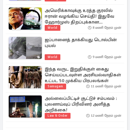
ஓசை
அமெரிக்காவுக்கு உரத்த குரலில்
ஈரான் வழங்கிய செய்தி! இதுவே
ஹோர்முஸ் திறப்புக்கான
நிபந்தனை
World
8 மணி நேரம் முன்
ஜப்பானைத் தாக்கியது டொல்பின்
புயல்
World
9 மணி நேரம் முன்
இந்த வருட இறுதிக்குள் கைது
செய்யப்படவுள்ள அரசியல்வாதிகள்
உட்பட 50 முக்கிய பிரபலங்கள்
Samugam
11 மணி நேரம் முன்
அல்லைப்பிட்டிச் சூட்டுச் சம்பவம் :
புலனாய்வுப் பிரிவினர் அளித்த
அறிக்கை!
Law & Order
12 மணி நேரம் முன்