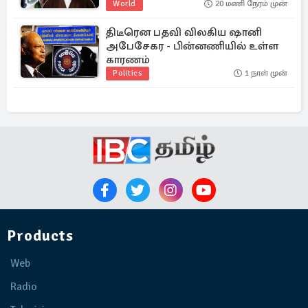
World
20 மணி நேரம் முன்
திடீரென பதவி விலகிய ஷானி
அபேசேகர - பின்னணியில் உள்ள
காரணம்
Politics
1 நாள் முன்
Products
Web
Radio