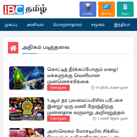
Listen
Watch
Apps
முகப்பு
அரசியல்
பொருளாதாரம்
சமூகம்
இந்தியா
அதிகம் படித்தவை
கொட்டித் தீர்க்கப்போகும் மழை!
மக்களுக்கு வெளியான
முன்னெச்சரிக்கை
Samugam
54 நிமிடங்கள் முன்
5ஆம் தர புலமைப்பரிசில் பரீட்சை
இன்று! ஒரு மணி நேரத்திற்கு
முன்னதாக வருமாறு அறிவுறுத்தல்
Samugam
1 மணி நேரம் முன்
அஸ்வெசும மோசடியில் சிக்கிய