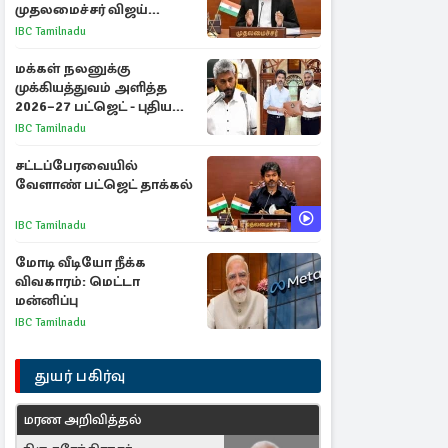
முதலமைச்சர் விஜய்
ஆலோசனை
IBC Tamilnadu
மக்கள் நலனுக்கு
முக்கியத்துவம் அளித்த
2026–27 பட்ஜெட் - புதிய
நலத்திட்டங்கள்
IBC Tamilnadu
என்னென்ன?
சட்டப்பேரவையில்
வேளாண் பட்ஜெட் தாக்கல்
IBC Tamilnadu
மோடி வீடியோ நீக்க
விவகாரம்: மெட்டா
மன்னிப்பு
IBC Tamilnadu
துயர் பகிர்வு
மரண அறிவித்தல்