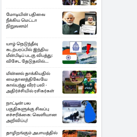
மோடியின் பதிவை
நீக்கிய மெட்டா
நிறுவனம்!
யாழ் நெடுந்தீவு
கடற்பரப்பில் இந்திய
மீன்பிடிப் படகு விபத்து:
விசேட தேடுதலில்
இலங்கை கடற்படை
மின்னல் தாக்கியதில்
மைதானத்திலேயே
கால்பந்து வீரர் பலி -
அதிர்ச்சியில் ரசிகர்கள்
நாட்டின் பல
பகுதிகளுக்கு சிவப்பு
எச்சரிக்கை: வெளியான
அறிவிப்பு!
தாழிறங்கும் அபாயத்தில்