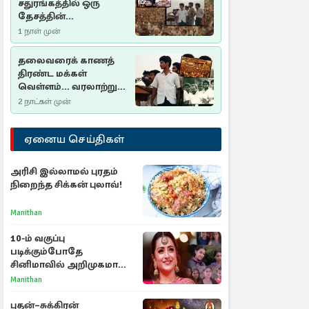
சதுரங்கத்தில் ஒரு
தேசத்தின்
தீர்க்கதரிசனம் :
1 நாள் முன்
சுதுமலை பிரகடனம்
ஒரு வரலாற்றுப் பாடம்
தலைவரைக் காணத்
திரண்ட மக்கள்
வெள்ளம்... வரலாற்றுச்
சிறப்புமிக்க சுதுமலைப்
2 நாட்கள் முன்
பிரகடனம்…
ஏனைய செய்திகள்
அரிசி இல்லாமல் புரதம்
நிறைந்த சிக்கன் புலாவ்!
Manithan
10-ம் வகுப்பு
படிக்கும்போதே
சினிமாவில் அறிமுகமான
த்ரிஷா! உண்மையை
Manithan
பகிர்ந்த இயக்குநர் பிரவீன்
காந்தி
புதன்–சுக்கிரன்