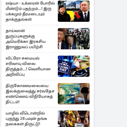
ரஷ்யா - உக்ரைன் போரில்
மீண்டும் பதற்றம்...! இரு
பக்கமும் தீரமடையும்
தாக்குதல்கள்
தாய்வான்
துருப்புகளுக்கு
அமெரிக்கா இரகசிய
இராணுவப் பயிற்சி
லிட்ரோ சமையல்
எரிவாயு விலை
திருத்தம்...! வெளியான
அறிவிப்பு
திருகோணமலையை
இலக்குவைத்து சர்வதேச
எண்ணெய் விநியோகத்
திட்டம்!
யாழில் வீடொன்றில்
புகுந்து 28 பவுன் தங்க
நகைகள் திருட்டு!