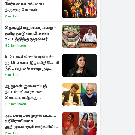
சேர்க்கையால் லாப
திருஷ்டி யோகம்:
அதிர்ஷ்டம் பெறும் டாப் 3
Manithan
ராசிகள்!
தொகுதி மறுவரையறை -
தமிழ்நாடு எம்.பி.க்கள்
கூட்டத்திற்கு முதல்வர்
விஜய் அழைப்பு
IBC Tamilnadu
AI போலி விளம்பரங்கள்:
ரூ.15 கோடி இழப்பீடு கோரி
நீதிமன்றம் சென்ற நடிகை
ஸ்ருதி ஹாசன்!
Manithan
ஆறுகள் இணைப்புத்
திட்டம்: விரைவான
செயல்பாட்டுக்கு
பிரதமருக்கு முதலமைச்சர்
IBC Tamilnadu
கடிதம்
அம்மாவுடன் முதல் படம்...
ஹீரோயினாக
அறிமுகமாகும் ஊர்வசியின்
மகள் தேஜலட்சுமி!
Manithan