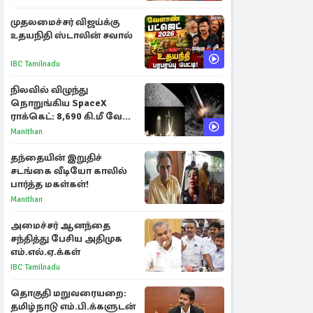
முதலமைச்சர் விஜய்க்கு
உதயநிதி ஸ்டாலின் சவால்
IBC Tamilnadu
நிலவில் விழுந்து
நொறுங்கிய SpaceX
ராக்கெட்: 8,690 கி.மீ வேக
மோதலால் உருவான புதிய
Manithan
பள்ளம்!
தந்தையின் இறுதிச்
சடங்கை வீடியோ காலில்
பார்த்த மகள்கள்!
Manithan
அமைச்சர் ஆனந்தை
சந்தித்து பேசிய அதிமுக
எம்.எல்.ஏ.க்கள்
IBC Tamilnadu
தொகுதி மறுவரையறை:
தமிழ்நாடு எம்.பி.க்களுடன்