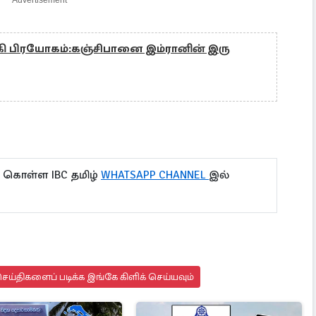
Advertisement
ாக்கி பிரயோகம்:கஞ்சிபானை இம்ரானின் இரு
ு கொள்ள IBC தமிழ்
WHATSAPP CHANNEL
இல்
ய்திகளைப் படிக்க இங்கே கிளிக் செய்யவும்