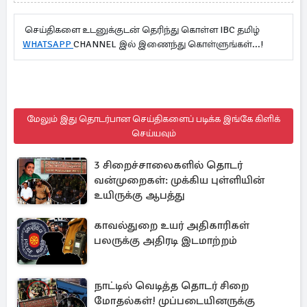
செய்திகளை உடனுக்குடன் தெரிந்து கொள்ள IBC தமிழ்
WHATSAPP
CHANNEL இல் இணைந்து கொள்ளுங்கள்...!
மேலும் இது தொடர்பான செய்திகளைப் படிக்க இங்கே கிளிக்
செய்யவும்
3 சிறைச்சாலைகளில் தொடர்
வன்முறைகள்: முக்கிய புள்ளியின்
உயிருக்கு ஆபத்து
காவல்துறை உயர் அதிகாரிகள்
பலருக்கு அதிரடி இடமாற்றம்
நாட்டில் வெடித்த தொடர் சிறை
மோதல்கள்! முப்படையினருக்கு