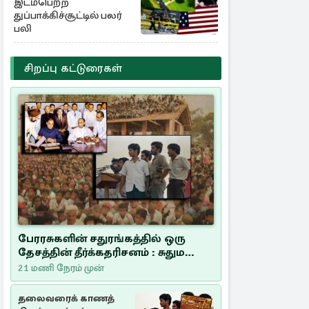
தகவல்
இடம்பெற்ற
துப்பாக்கிச்சூட்டில் பலர்
பலி
சிறப்பு கட்டுரைகள்
பேரரசுகளின் சதுரங்கத்தில் ஒரு
தேசத்தின் தீர்க்கதரிசனம் : சுதுமலை
பிரகடனம் ஒரு வரலாற்றுப் பாடம்
21 மணி நேரம் முன்
தலைவரைக் காணத்