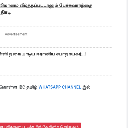
ிமானம் வீழ்த்தப்பட்டாலும் பேச்சுவார்த்தை
திரடி
Advertisement
ளி நகையாடிய ஈரானிய சபாநாயகர்...!
 கொள்ள IBC தமிழ்
WHATSAPP CHANNEL
இல்
ய்திகளைப் படிக்க இங்கே கிளிக் செய்யவும்