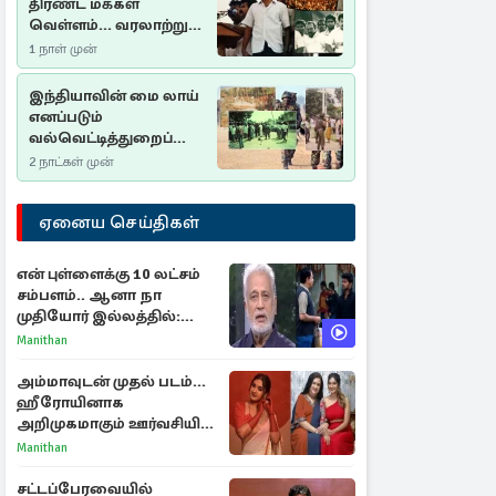
திரண்ட மக்கள்
வெள்ளம்... வரலாற்றுச்
சிறப்புமிக்க சுதுமலைப்
1 நாள் முன்
பிரகடனம்…
இந்தியாவின் மை லாய்
எனப்படும்
வல்வெட்டித்துறைப்
படுகொலை…
2 நாட்கள் முன்
ஏனைய செய்திகள்
என் புள்ளைக்கு 10 லட்சம்
சம்பளம்.. ஆனா நா
முதியோர் இல்லத்தில்:
நடிகரின் கண்ணீர் பேட்டி
Manithan
அம்மாவுடன் முதல் படம்...
ஹீரோயினாக
அறிமுகமாகும் ஊர்வசியின்
மகள் தேஜலட்சுமி!
Manithan
சட்டப்பேரவையில்