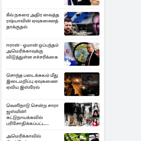
கீவ் நகரை அதிர வைத்த
ரஷ்யாவின் ஏவுகணைத்
தாக்குதல்
ஈரான் - ஓமான் ஒப்பந்தம்
அமெரிக்காவுக்கு
விடுத்துள்ள எச்சரிக்கை
சொந்த படைக்கலம் மீது
இடைமறிப்பு ஏவுகணை
ஏவிய இஸ்ரேல்
வெளிநாடு சென்ற சாரா
ஜஸ்மின்!
கட்டுநாயக்கவில்
பரிசோதிக்கப்பட்ட
CCTVவில்
வெளிச்சத்துக்கு வந்த
அமெரிக்காவில்