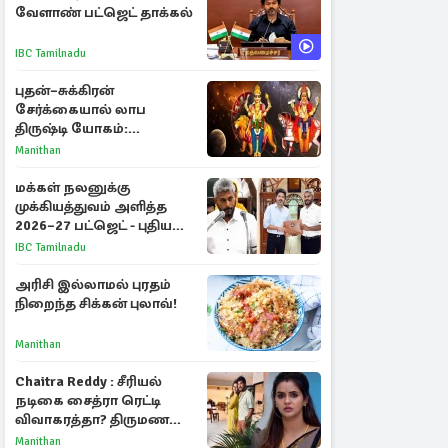
வேளாண் பட்ஜெட் தாக்கல்
IBC Tamilnadu
புதன்–சுக்கிரன்
சேர்க்கையால் லாப
திருஷ்டி யோகம்:
அதிர்ஷ்டம் பெறும் டாப் 3
Manithan
ராசிகள்!
மக்கள் நலனுக்கு
முக்கியத்துவம் அளித்த
2026–27 பட்ஜெட் - புதிய
நலத்திட்டங்கள்
IBC Tamilnadu
என்னென்ன?
அரிசி இல்லாமல் புரதம்
நிறைந்த சிக்கன் புலாவ்!
Manithan
Chaitra Reddy : சீரியல்
நடிகை சைத்ரா ரெட்டி
விவாகரத்தா? திருமண
புகைப்படங்களை நீக்கம்
Manithan