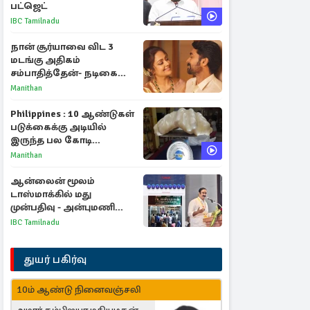
பட்ஜெட்
IBC Tamilnadu
நான் சூர்யாவை விட 3
மடங்கு அதிகம்
சம்பாதித்தேன்- நடிகை
ஜோதிகா
Manithan
Philippines : 10 ஆண்டுகள்
படுக்கைக்கு அடியில்
இருந்த பல கோடி
மதிப்புள்ள அரிய முத்து!
Manithan
ஆன்லைன் மூலம்
டாஸ்மாக்கில் மது
முன்பதிவு - அன்புமணி
ராமதாஸ் எதிர்ப்பு
IBC Tamilnadu
துயர் பகிர்வு
10ம் ஆண்டு நினைவஞ்சலி