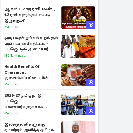
ஆகஸ்ட் மாத ராசிபலன்..,
12 ராசிகளுக்கும் எப்படி
இருக்கும்?
Manithan
ஒரு பவுன் தங்கம் வழங்கும்
அண்ணன் சீர் திட்டம் -
பட்ஜெட்டில் அமைச்சர்
மரிய வில்சன் அறிவிப்பு!
IBC Tamilnadu
Health Benefits Of
Cinnamon :
இலவங்கப்பட்டையின்
மருத்துவ குணங்களும்
Manithan
ஆரோக்கிய
நன்மைகளும்!
2026-27 தமிழ்நாடு
பட்ஜெட்..,
மாணவர்களுக்காக
வெளியான முக்கிய
Manithan
அறிவிப்புகள்
இல்லத்தரசிகளுக்கு
ஏமாற்றம் அளித்த தமிழக