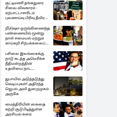
குட்டிமணி தங்கதுரை
சிலை விவகாரம் -
ஏற்பாட்டாளரிடம்
புலனாய்வு பிரிவு தீவிர
விசாரணை
றீ(ச்)ஷா ஒருங்கிணைந்த
பண்ணையில் மூன்று
நாள் சமையல் மற்றும்
காய்கறி சிற்பக்கலைப்
பயிற்சி
பசிலை இலங்கைக்கு
நாடு கடத்த அமெரிக்க
நீதிமன்றத்தின்
உதவியை நாட
அரசாங்கம் முடிவு
துபாயில் அடுத்தடுத்து
வெடிப்புகள்! அதிர்ந்த
ஜெபல் அலி துறைமுகம்
அருகே
மைத்திரியின் கைதை
சுற்றி சூடுபிடித்துள்ள
அரசியல் களம்