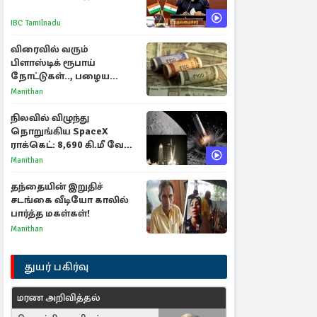
IBC Tamilnadu
விரைவில் வரும்
பிளாஸ்டிக் ரூபாய்
நோட்டுகள்.., பழைய
காகித நோட்டுகள்
Manithan
செல்லுமா?
நிலவில் விழுந்து
நொறுங்கிய SpaceX
ராக்கெட்: 8,690 கி.மீ வேக
மோதலால் உருவான புதிய
Manithan
பள்ளம்!
தந்தையின் இறுதிச்
சடங்கை வீடியோ காலில்
பார்த்த மகள்கள்!
Manithan
துயர் பகிர்வு
மரண அறிவித்தல்