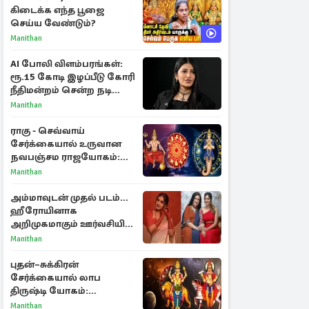
கிடைக்க எந்த பூஜை
செய்ய வேண்டும்?
Manithan
AI போலி விளம்பரங்கள்:
ரூ.15 கோடி இழப்பீடு கோரி
நீதிமன்றம் சென்ற நடிகை
ஸ்ருதி ஹாசன்!
Manithan
ராகு - செவ்வாய்
சேர்க்கையால் உருவான
நவபஞ்சம ராஜயோகம்:
அதிர்ஷ்டம் பெறும் 3
Manithan
ராசிகள்!
அம்மாவுடன் முதல் படம்...
ஹீரோயினாக
அறிமுகமாகும் ஊர்வசியின்
மகள் தேஜலட்சுமி!
Manithan
புதன்–சுக்கிரன்
சேர்க்கையால் லாப
திருஷ்டி யோகம்:
அதிர்ஷ்டம் பெறும் டாப் 3
Manithan