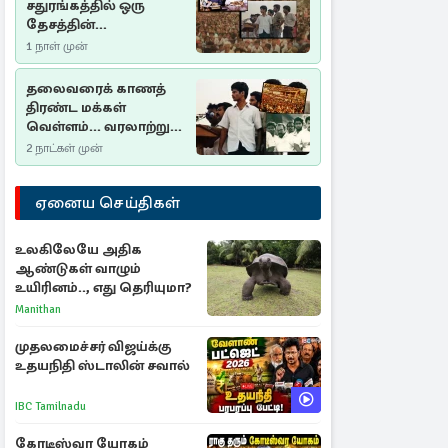
சதுரங்கத்தில் ஒரு
தேசத்தின்
தீர்க்கதரிசனம் :
1 நாள் முன்
சுதுமலை பிரகடனம்
ஒரு வரலாற்றுப் பாடம்
தலைவரைக் காணத்
திரண்ட மக்கள்
வெள்ளம்... வரலாற்றுச்
சிறப்புமிக்க சுதுமலைப்
2 நாட்கள் முன்
பிரகடனம்…
ஏனைய செய்திகள்
உலகிலேயே அதிக
ஆண்டுகள் வாழும்
உயிரினம்.., எது தெரியுமா?
Manithan
முதலமைச்சர் விஜய்க்கு
உதயநிதி ஸ்டாலின் சவால்
IBC Tamilnadu
கோடீஸ்வர யோகம்