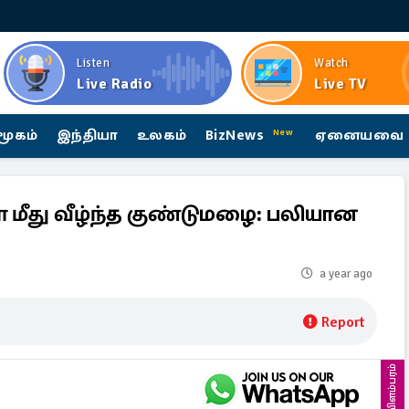
Listen
Watch
Live Radio
Live TV
மூகம்
இந்தியா
உலகம்
BizNews
ஏனையவை
New
 மீது வீழ்ந்த குண்டுமழை: பலியான
a year ago
Report
விளம்பரம்