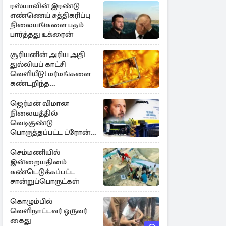
ரஸ்யாவின் இரண்டு
எண்ணெய் சுத்திகரிப்பு
நிலையங்களை பதம்
பார்த்தது உக்ரைன்
சூரியனின் அரிய அதி
துல்லியப் காட்சி
வெளியீடு! மர்மங்களை
கண்டறிந்த
விஞ்ஞானிகள்
ஜெர்மன் விமான
நிலையத்தில்
வெடிகுண்டு
பொருத்தப்பட்ட ட்ரோன்!
தப்பியது உக்ரைன்
விமானம்
செம்மணியில்
இன்றையதினம்
கண்டெடுக்கப்பட்ட
சான்றுப்பொருட்கள்
கொழும்பில்
வெளிநாட்டவர் ஒருவர்
கைது