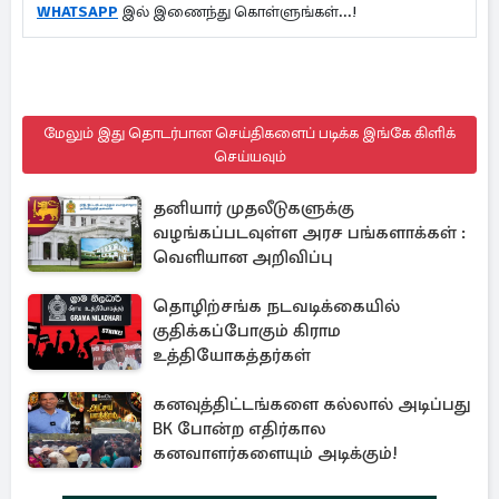
WHATSAPP
இல் இணைந்து கொள்ளுங்கள்...!
மேலும் இது தொடர்பான செய்திகளைப் படிக்க இங்கே கிளிக்
செய்யவும்
தனியார் முதலீடுகளுக்கு
வழங்கப்படவுள்ள அரச பங்களாக்கள் :
வெளியான அறிவிப்பு
தொழிற்சங்க நடவடிக்கையில்
குதிக்கப்போகும் கிராம
உத்தியோகத்தர்கள்
கனவுத்திட்டங்களை கல்லால் அடிப்பது
BK போன்ற எதிர்கால
கனவாளர்களையும் அடிக்கும்!