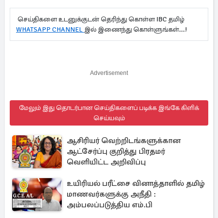
செய்திகளை உடனுக்குடன் தெரிந்து கொள்ள IBC தமிழ்
WHATSAPP CHANNEL
இல் இணைந்து கொள்ளுங்கள்...!
Advertisement
மேலும் இது தொடர்பான செய்திகளைப் படிக்க இங்கே கிளிக்
செய்யவும்
ஆசிரியர் வெற்றிடங்களுக்கான
ஆட்சேர்ப்பு குறித்து பிரதமர்
வெளியிட்ட அறிவிப்பு
உயிரியல் பரீட்சை வினாத்தாளில் தமிழ்
மாணவர்களுக்கு அநீதி :
அம்பலப்படுத்திய எம்.பி