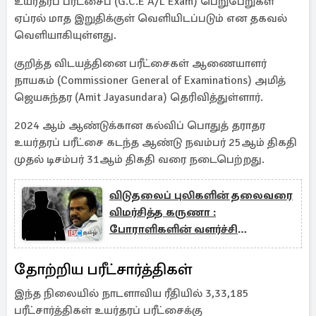
உயர்தரப் பரீட்சைப் (G.C.E A/L Exam) பெறுபேறுகள்
ஏப்ரல் மாத இறுதிக்குள் வெளியிடப்படும் என தகவல்
வெளியாகியுள்ளது.
குறித்த விடயத்தினை பரீட்சைகள் ஆணையாளர்
நாயகம் (Commissioner General of Examinations) அமித்
ஜெயசுந்தர (Amit Jayasundara) தெரிவித்துள்ளார்.
2024 ஆம் ஆண்டுக்கான கல்விப் பொதுத் தராதர
உயர்தரப் பரீட்சை கடந்த ஆண்டு நவம்பர் 25ஆம் திகதி
முதல் டிசம்பர் 31ஆம் திகதி வரை நடைபெற்றது.
விடுதலைப் புலிகளின் தலைவரை
விமர்சித்த கருணா :
போராளிகளின் வளர்ச்சி
விருப்பமில்லை என்று
குற்றச்சாட்டு
தோற்றிய பரீட்சார்த்திகள்
இந்த நிலையில் நாடளாவிய ரீதியில் 3,33,185
பரீட்சார்த்திகள் உயர்தரப் பரீட்சைக்கு