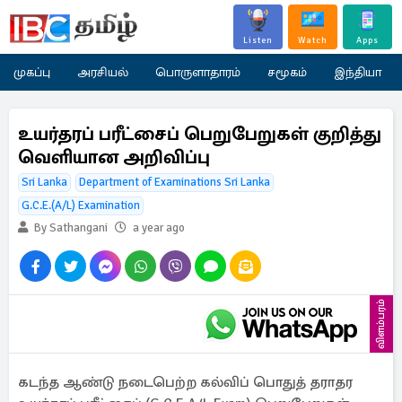
Listen
Watch
Apps
முகப்பு
அரசியல்
பொருளாதாரம்
சமூகம்
இந்தியா
உயர்தரப் பரீட்சைப் பெறுபேறுகள் குறித்து
வெளியான அறிவிப்பு
Sri Lanka
Department of Examinations Sri Lanka
G.C.E.(A/L) Examination
By Sathangani
a year ago
விளம்பரம்
கடந்த ஆண்டு நடைபெற்ற கல்விப் பொதுத் தராதர