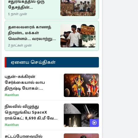
சதுரங்கத்தில் ஒரு
தேசத்தின்
தீர்க்கதரிசனம் :
1 நாள் முன்
சுதுமலை பிரகடனம்
ஒரு வரலாற்றுப் பாடம்
தலைவரைக் காணத்
திரண்ட மக்கள்
வெள்ளம்... வரலாற்றுச்
சிறப்புமிக்க சுதுமலைப்
2 நாட்கள் முன்
பிரகடனம்…
ஏனைய செய்திகள்
புதன்–சுக்கிரன்
சேர்க்கையால் லாப
திருஷ்டி யோகம்:
அதிர்ஷ்டம் பெறும் டாப் 3
Manithan
ராசிகள்!
நிலவில் விழுந்து
நொறுங்கிய SpaceX
ராக்கெட்: 8,690 கி.மீ வேக
மோதலால் உருவான புதிய
Manithan
பள்ளம்!
சட்டப்பேரவையில்