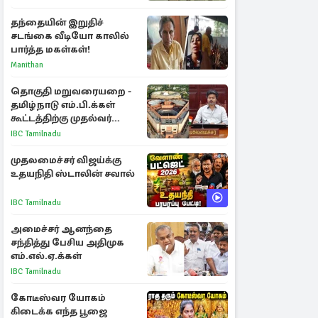
செல்லுமா?
தந்தையின் இறுதிச்
சடங்கை வீடியோ காலில்
பார்த்த மகள்கள்!
Manithan
தொகுதி மறுவரையறை -
தமிழ்நாடு எம்.பி.க்கள்
கூட்டத்திற்கு முதல்வர்
விஜய் அழைப்பு
IBC Tamilnadu
முதலமைச்சர் விஜய்க்கு
உதயநிதி ஸ்டாலின் சவால்
IBC Tamilnadu
அமைச்சர் ஆனந்தை
சந்தித்து பேசிய அதிமுக
எம்.எல்.ஏ.க்கள்
IBC Tamilnadu
கோடீஸ்வர யோகம்
கிடைக்க எந்த பூஜை