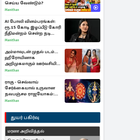
செய்ய வேண்டும்?
Manithan
AI போலி விளம்பரங்கள்:
ரூ.15 கோடி இழப்பீடு கோரி
நீதிமன்றம் சென்ற நடிகை
ஸ்ருதி ஹாசன்!
Manithan
அம்மாவுடன் முதல் படம்...
ஹீரோயினாக
அறிமுகமாகும் ஊர்வசியின்
மகள் தேஜலட்சுமி!
Manithan
ராகு - செவ்வாய்
சேர்க்கையால் உருவான
நவபஞ்சம ராஜயோகம்:
அதிர்ஷ்டம் பெறும் 3
Manithan
ராசிகள்!
துயர் பகிர்வு
மரண அறிவித்தல்