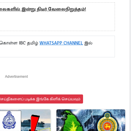
களில் இன்று திடீர் வேலைநிறுத்தம்!
 கொள்ள IBC தமிழ்
WHATSAPP CHANNEL
இல்
Advertisement
ய்திகளைப் படிக்க இங்கே கிளிக் செய்யவும்