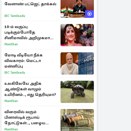
வேளாண் பட்ஜெட் தாக்கல்
IBC Tamilnadu
10-ம் வகுப்பு
படிக்கும்போதே
சினிமாவில் அறிமுகமான
த்ரிஷா! உண்மையை
Manithan
பகிர்ந்த இயக்குநர் பிரவீன்
காந்தி
மோடி வீடியோ நீக்க
விவகாரம்: மெட்டா
மன்னிப்பு
IBC Tamilnadu
உலகிலேயே அதிக
ஆண்டுகள் வாழும்
உயிரினம்.., எது தெரியுமா?
Manithan
விரைவில் வரும்
பிளாஸ்டிக் ரூபாய்
நோட்டுகள்.., பழைய
காகித நோட்டுகள்
Manithan