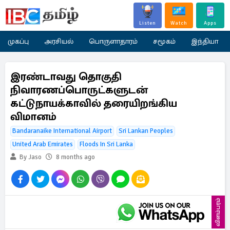
Listen
Watch
Apps
முகப்பு
அரசியல்
பொருளாதாரம்
சமூகம்
இந்தியா
இரண்டாவது தொகுதி
நிவாரணப்பொருட்களுடன்
கட்டுநாயக்காவில் தரையிறங்கிய
விமானம்
Bandaranaike International Airport
Sri Lankan Peoples
United Arab Emirates
Floods In Sri Lanka
By Jaso
8 months ago
விளம்பரம்