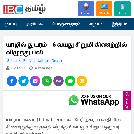
Listen
Watch
Apps
முகப்பு
அரசியல்
பொருளாதாரம்
சமூகம்
இந்தியா
யாழில் துயரம் - 6 வயது சிறுமி கிணற்றில்
விழுந்து பலி
Sri Lanka Police
Jaffna
Death
By Thulsi
a year ago
விளம்பரம்
யாழ்ப்பாணம் (Jaffna) - சாவகச்சேரி நகரப் பகுதியில்
கிணற்றுக்குள் தவறி வீழ்ந்த 6 வயதுச் சிறுமி ஒருவர்