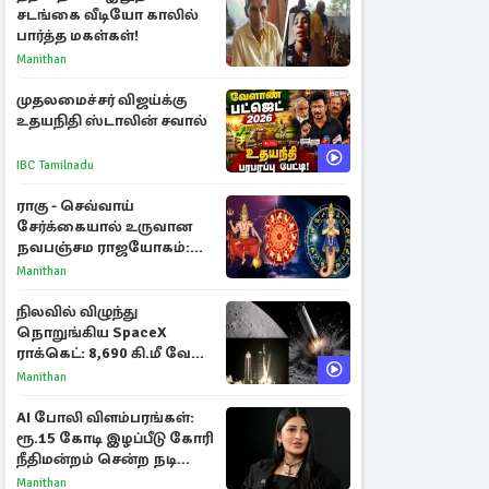
சடங்கை வீடியோ காலில்
பார்த்த மகள்கள்!
Manithan
முதலமைச்சர் விஜய்க்கு
உதயநிதி ஸ்டாலின் சவால்
IBC Tamilnadu
ராகு - செவ்வாய்
சேர்க்கையால் உருவான
நவபஞ்சம ராஜயோகம்:
அதிர்ஷ்டம் பெறும் 3
Manithan
ராசிகள்!
நிலவில் விழுந்து
நொறுங்கிய SpaceX
ராக்கெட்: 8,690 கி.மீ வேக
மோதலால் உருவான புதிய
Manithan
பள்ளம்!
AI போலி விளம்பரங்கள்:
ரூ.15 கோடி இழப்பீடு கோரி
நீதிமன்றம் சென்ற நடிகை
ஸ்ருதி ஹாசன்!
Manithan