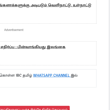
்களாக்களுக்கு அடிபடும் வெளிநாட்டு, உள்நாட்டு
Advertisement
 எதிர்ப்பு : பின்வாங்கியது இலங்கை
 கொள்ள IBC தமிழ்
WHATSAPP CHANNEL
இல்
ய்திகளைப் படிக்க இங்கே கிளிக் செய்யவும்