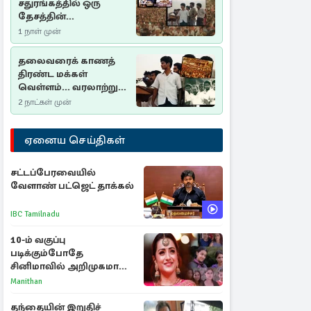
சதுரங்கத்தில் ஒரு
தேசத்தின்
தீர்க்கதரிசனம் :
1 நாள் முன்
சுதுமலை பிரகடனம்
ஒரு வரலாற்றுப் பாடம்
தலைவரைக் காணத்
திரண்ட மக்கள்
வெள்ளம்... வரலாற்றுச்
சிறப்புமிக்க சுதுமலைப்
2 நாட்கள் முன்
பிரகடனம்…
ஏனைய செய்திகள்
சட்டப்பேரவையில்
வேளாண் பட்ஜெட் தாக்கல்
IBC Tamilnadu
10-ம் வகுப்பு
படிக்கும்போதே
சினிமாவில் அறிமுகமான
த்ரிஷா! உண்மையை
Manithan
பகிர்ந்த இயக்குநர் பிரவீன்
காந்தி
தந்தையின் இறுதிச்