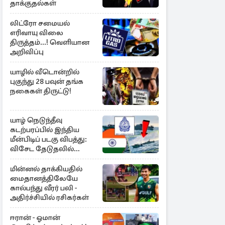
தாக்குதல்கள்
லிட்ரோ சமையல்
எரிவாயு விலை
திருத்தம்...! வெளியான
அறிவிப்பு
யாழில் வீடொன்றில்
புகுந்து 28 பவுன் தங்க
நகைகள் திருட்டு!
யாழ் நெடுந்தீவு
கடற்பரப்பில் இந்திய
மீன்பிடிப் படகு விபத்து:
விசேட தேடுதலில்
இலங்கை கடற்படை
மின்னல் தாக்கியதில்
மைதானத்திலேயே
கால்பந்து வீரர் பலி -
அதிர்ச்சியில் ரசிகர்கள்
ஈரான் - ஓமான்