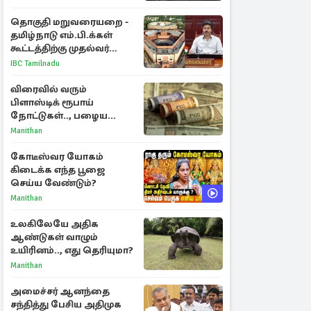
தொகுதி மறுவரையறை -
தமிழ்நாடு எம்.பி.க்கள்
கூட்டத்திற்கு முதல்வர்
விஜய் அழைப்பு
IBC Tamilnadu
விரைவில் வரும்
பிளாஸ்டிக் ரூபாய்
நோட்டுகள்.., பழைய
காகித நோட்டுகள்
Manithan
செல்லுமா?
கோடீஸ்வர யோகம்
கிடைக்க எந்த பூஜை
செய்ய வேண்டும்?
Manithan
உலகிலேயே அதிக
ஆண்டுகள் வாழும்
உயிரினம்.., எது தெரியுமா?
Manithan
அமைச்சர் ஆனந்தை
சந்தித்து பேசிய அதிமுக