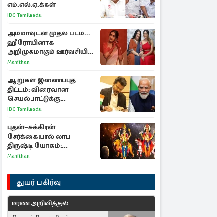
எம்.எல்.ஏ.க்கள்
IBC Tamilnadu
அம்மாவுடன் முதல் படம்...
ஹீரோயினாக
அறிமுகமாகும் ஊர்வசியின்
மகள் தேஜலட்சுமி!
Manithan
ஆறுகள் இணைப்புத்
திட்டம்: விரைவான
செயல்பாட்டுக்கு
பிரதமருக்கு முதலமைச்சர்
IBC Tamilnadu
கடிதம்
புதன்–சுக்கிரன்
சேர்க்கையால் லாப
திருஷ்டி யோகம்:
அதிர்ஷ்டம் பெறும் டாப் 3
Manithan
ராசிகள்!
துயர் பகிர்வு
மரண அறிவித்தல்