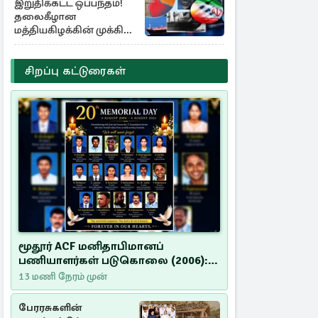
இறுதிக்கட்ட ஒப்பந்தம்!
தலைகீழான
மத்தியகிழக்கின் முக்கிய
பங்கு குறியீடுகள்
சிறப்பு கட்டுரைகள்
மூதூர் ACF மனிதாபிமானப்
பணியாளர்கள் படுகொலை (2006):
20 ஆண்டுகளாகியும் நீதி
13 மணி நேரம் முன்
மறுக்கப்பட்ட மனிதாபிமானப்
பேரவலம்
பேரரசுகளின்