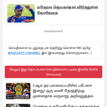
மஹேல ஜெயவர்தன விடுத்துள்ள
கோரிக்கை
Advertisement
செய்திகளை உடனுக்குடன் தெரிந்து கொள்ள IBC தமிழ்
WHATSAPP CHANNEL
இல் இணைந்து கொள்ளுங்கள்...!
மேலும் இது தொடர்பான செய்திகளைப் படிக்க இங்கே கிளிக்
செய்யவும்
5ஆம் தர புலமைப்பரிசில் பரீட்சை
இன்று! ஒரு மணி நேரத்திற்கு
முன்னதாக வருமாறு அறிவுறுத்தல்
மொஜ்தபா கமேனியின் யூகங்களுக்கு