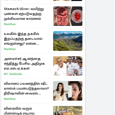
கடிதம்
Stomach Ulcer: வயிற்று
புண்கள் ஏற்படுவதற்கு
முக்கியமான காரணம்
Manithan
உலகில் இந்த நகரில்
இறப்பதற்கு தடையாம்:
எங்குள்ளது? என்ன
காரணம் தெரியுமா?
Manithan
அமைச்சர் ஆனந்தை
சந்தித்து பேசிய அதிமுக
எம்.எல்.ஏ.க்கள்
IBC Tamilnadu
விமானப் பயணத்தில் ஷீட்
மாஸ்க் பயன்படுத்தலாமா?
திரிஷாவின் வைரல்
செல்ஃபிக்கு மருத்துவர்
Manithan
விளக்கம்
விரைவில் வரும்
பிளாஸ்டிக் ரூபாய்