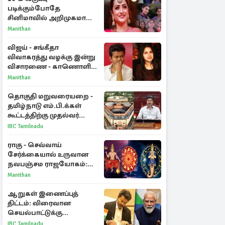
படிக்கும்போதே
சினிமாவில் அறிமுகமான
த்ரிஷா! உண்மையை
Manithan
பகிர்ந்த இயக்குநர் பிரவீன்
காந்தி
விஜய் - சங்கீதா
விவாகரத்து வழக்கு இன்று
விசாரணை - காணொளி
மூலம் ஆஜராக வாய்ப்பு
Manithan
தொகுதி மறுவரையறை -
தமிழ்நாடு எம்.பி.க்கள்
கூட்டத்திற்கு முதல்வர்
விஜய் அழைப்பு
IBC Tamilnadu
ராகு - செவ்வாய்
சேர்க்கையால் உருவான
நவபஞ்சம ராஜயோகம்:
அதிர்ஷ்டம் பெறும் 3
Manithan
ராசிகள்!
ஆறுகள் இணைப்புத்
திட்டம்: விரைவான
செயல்பாட்டுக்கு
பிரதமருக்கு முதலமைச்சர்
IBC Tamilnadu