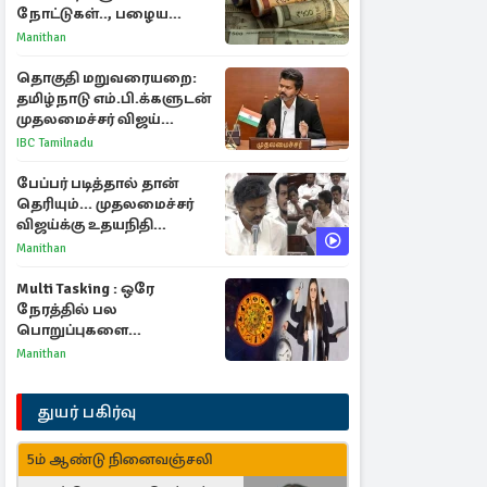
நோட்டுகள்.., பழைய
காகித நோட்டுகள்
Manithan
செல்லுமா?
தொகுதி மறுவரையறை:
தமிழ்நாடு எம்.பி.க்களுடன்
முதலமைச்சர் விஜய்
ஆலோசனை
IBC Tamilnadu
பேப்பர் படித்தால் தான்
தெரியும்... முதலமைச்சர்
விஜய்க்கு உதயநிதி
ஸ்டாலின் பதிலடி
Manithan
Multi Tasking : ஒரே
நேரத்தில் பல
பொறுப்புகளை
கையாளும் டாப் 3 ராசிகள்!
Manithan
துயர் பகிர்வு
5ம் ஆண்டு நினைவஞ்சலி