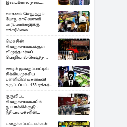
இடைக்கால தடை
உத்தரவு!
வாகனம் செலுத்தும்
போது காணொளி
பார்ப்பவர்களுக்கு
எச்சரிக்கை
மெகசின்
சிறைச்சாலைக்குள்
விழுந்த மர்மப்
பொதியால் வெடித்த
மோதல் - ஒருவர் பலி :
பலர் காயம்
ஊழல் முறைப்பாட்டில்
சிக்கிய முக்கிய
புள்ளியின் மகன்கள்!
சுருட்டப்பட்ட 135 ஏக்கர்
தேயிலைத் தோட்டம்
குருவிட்ட
சிறைச்சாலையில்
துப்பாக்கிச் சூடு -
நீதியமைச்சரின்
அறிவிப்பு
புதைக்கப்பட்ட மக்கள்: