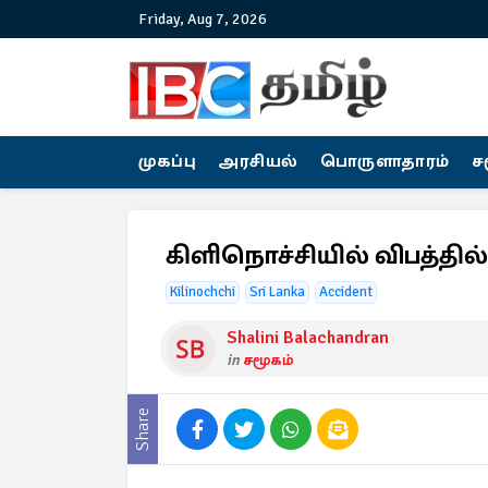
Friday, Aug 7, 2026
முகப்பு
அரசியல்
பொருளாதாரம்
ச
கிளிநொச்சியில் விபத்தி
Kilinochchi
Sri Lanka
Accident
Shalini Balachandran
in
சமூகம்
Share