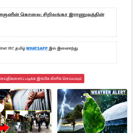
ளைஞனின் கொலை: சிறிலங்கா இராணுவத்தின்
்ள IBC தமிழ்
WHATSAPP
இல் இணைந்து
ய்திகளைப் படிக்க இங்கே கிளிக் செய்யவும்