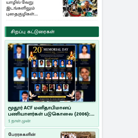
யாழில் வேறு
இடங்களிலும்
புதைகுழிகள்
இருக்கலாம்..!
எழுமாற்றாக அகழ்வு
சிறப்பு கட்டுரைகள்
மூதூர் ACF மனிதாபிமானப்
பணியாளர்கள் படுகொலை (2006):
20 ஆண்டுகளாகியும் நீதி
1 நாள் முன்
மறுக்கப்பட்ட மனிதாபிமானப்
பேரவலம்
பேரரசுகளின்