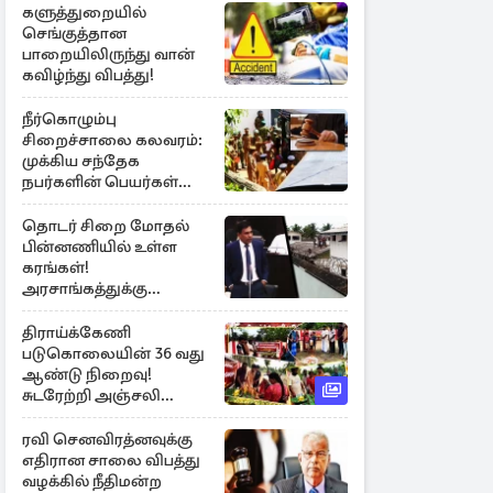
களுத்துறையில்
செங்குத்தான
பாறையிலிருந்து வான்
கவிழ்ந்து விபத்து!
நீர்கொழும்பு
சிறைச்சாலை கலவரம்:
முக்கிய சந்தேக
நபர்களின் பெயர்கள்
நீதிமன்றில் சமர்ப்பிப்பு!
தொடர் சிறை மோதல்
பின்னணியில் உள்ள
கரங்கள்!
அரசாங்கத்துக்கு
கிடைத்த புலனாய்வு
தகவல்
திராய்க்கேணி
படுகொலையின் 36 வது
ஆண்டு நிறைவு!
சுடரேற்றி அஞ்சலி
செலுத்திய மக்கள்
ரவி செனவிரத்னவுக்கு
எதிரான சாலை விபத்து
வழக்கில் நீதிமன்ற