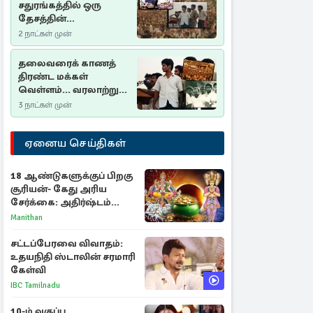
சதுரங்கத்தில் ஒரு
தேசத்தின்
தீர்க்கதரிசனம் :
2 நாட்கள் முன்
சுதுமலை பிரகடனம்
ஒரு வரலாற்றுப் பாடம்
தலைவரைக் காணத்
திரண்ட மக்கள்
வெள்ளம்... வரலாற்றுச்
சிறப்புமிக்க சுதுமலைப்
3 நாட்கள் முன்
பிரகடனம்…
ஏனைய செய்திகள்
18 ஆண்டுகளுக்குப் பிறகு
சூரியன்- கேது அரிய
சேர்க்கை: அதிர்ஷ்டம்
பெறும் 3 ராசிகள்!
Manithan
சட்டப்பேரவை விவாதம்:
உதயநிதி ஸ்டாலின் சரமாரி
கேள்வி
IBC Tamilnadu
10-ம் வகுப்பு