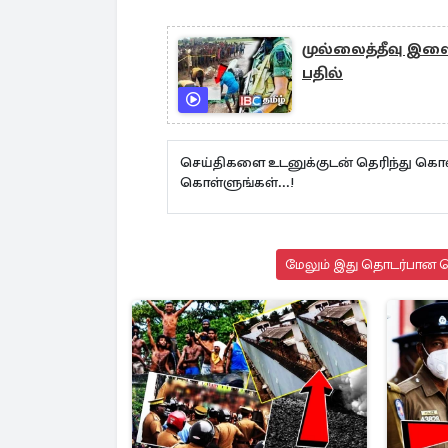
முல்லைத்தீவு இ
பதில்
செய்திகளை உடனுக்குடன் தெரிந்து கொள
கொள்ளுங்கள்...!
மேலும் இது தொடர்பான செ