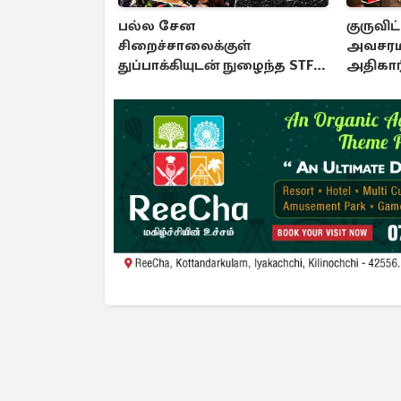
பல்ல சேன
குருவிட
சிறைச்சாலைக்குள்
அவசரமா
துப்பாக்கியுடன் நுழைந்த STF
அதிகார
படையினர்...!