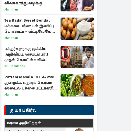
விவாகரத்து வழக்கு
வாபஸ்! விஜய்யுடன்
Manithan
மீண்டும் இணைவாரா?
Tea Kadai Sweet Bonda :
டீக்கடை ஸ்டைல் இனிப்பு
போண்டா – வீட்டிலேயே
செய்வது எப்படி?
Manithan
பக்தர்களுக்கு முக்கிய
அறிவிப்பு: செப்டம்பர் 1
முதல் கோயில்களில்
மொபைலுக்கு தடை!
IBC Tamilnadu
Pattani Masala : உடல் எடை
குறைக்க உதவும் கேரளா
ஸ்டைல் பச்சை பட்டாணி
கிரேவி
Manithan
துயர் பகிர்வு
மரண அறிவித்தல்