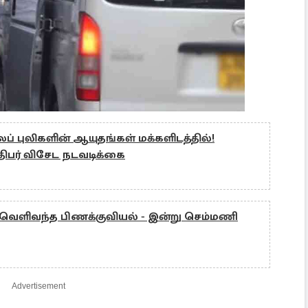
ப் புலிகளின் ஆயுதங்கள் மக்களிடத்தில்!
பர் விசேட நடவடிக்கை
ளிவந்த பிணக்குவியல் - இன்று செம்மணி
Advertisement