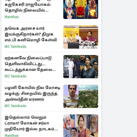
கஜகேசரி ராஜயோகம்:
தொழில் நிலையில்
அதிர்ஷ்டம் பெறும் 3
Manithan
ராசிகள்!
தவெக அரசை யார்
இயக்குகிறார்கள்? திமுக
எம்.பி கனிமொழி கேள்வி
IBC Tamilnadu
ஏற்கனவே நிலைப்பாடு
தெளிவாகிவிட்டது...
கூட்டத்துக்கான தேவை
என்ன? - கனிமொழி
IBC Tamilnadu
விமர்சனம்
பழனி கோயில் நில மோசடி
வழக்கு: சிறையில் இருந்த
அன்வர்தீன் மரணம்
IBC Tamilnadu
இதெல்லாம் வெறும்
ட்ராமா! மோகன் சர்மா
முதியோர் இல்ல நாடகம்
குறித்து குட்டி பத்மினி
Manithan