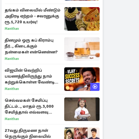
பரபரப்பு பேட்டி
தங்கம் விலையில் மீண்டும்
அதிரடி ஏற்றம் - சவரனுக்கு
ரூ.1,720 உயர்வு!
Manithan
தினமும் ஒரு கப் கிராம்பு
நீர்.., கிடைக்கும்
நன்மைகள் என்னென்ன?
Manithan
விஜயின் வெற்றிப்
பயணத்திலிருந்து நாம்
கற்றுக்கொள்ள வேண்டிய
முக்கிய 3 விடயங்கள்!
Manithan
செல்வமகள் சேமிப்பு
திட்டம்.., மாதம் ரூ.3,000
சேமித்தால் எவ்வளவு
கிடைக்கும்?
Manithan
27வது திருமண நாள்
நெருங்கும் நிலையில்