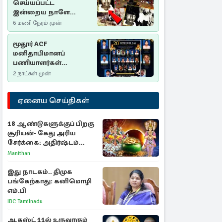
செய்யப்பட்ட
இன்றைய நாளே
செம்மணி
6 மணி நேரம் முன்
இனப்படுகொலை
தினம்…!
மூதூர் ACF
மனிதாபிமானப்
பணியாளர்கள்
படுகொலை (2006): 20
2 நாட்கள் முன்
ஆண்டுகளாகியும் நீதி
மறுக்கப்பட்ட
ஏனைய செய்திகள்
மனிதாபிமானப்
பேரவலம்
18 ஆண்டுகளுக்குப் பிறகு
சூரியன்- கேது அரிய
சேர்க்கை: அதிர்ஷ்டம்
பெறும் 3 ராசிகள்!
Manithan
இது நாடகம்.. திமுக
பங்கேற்காது: கனிமொழி
எம்.பி
IBC Tamilnadu
ஆகஸ்ட் 11ல் உருவாகும்