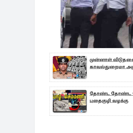
முன்னாள் விடுதலை
காவல்துறைமா அதி
தோண்ட தோண்ட வெ
புதைகுழி வழக்கு