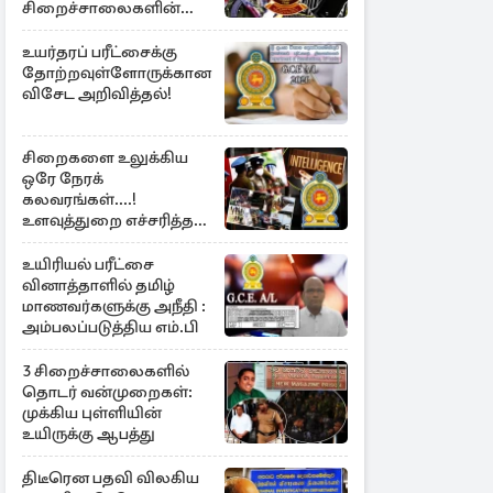
சிறைச்சாலைகளின்
பாதுகாப்பில் பாரிய
அச்சுறுத்தல்
உயர்தரப் பரீட்சைக்கு
தோற்றவுள்ளோருக்கான
விசேட அறிவித்தல்!
சிறைகளை உலுக்கிய
ஒரே நேரக்
கலவரங்கள்....!
உளவுத்துறை எச்சரித்த
பாரிய சதி அம்பலம்
உயிரியல் பரீட்சை
வினாத்தாளில் தமிழ்
மாணவர்களுக்கு அநீதி :
அம்பலப்படுத்திய எம்.பி
3 சிறைச்சாலைகளில்
தொடர் வன்முறைகள்:
முக்கிய புள்ளியின்
உயிருக்கு ஆபத்து
திடீரென பதவி விலகிய