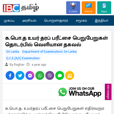
Listen
Watch
Apps
முகப்பு
அரசியல்
பொருளாதாரம்
சமூகம்
இந்தியா
க.பொ.த உயர் தரப் பரீட்சை பெறுபேறுகள்
தொடர்பில் வெளியான தகவல்
Sri Lanka
Department of Examinations Sri Lanka
G.C.E.(A/L) Examination
By Raghav
a year ago
விளம்பரம்
க.பொ.த. உயர்தரப் பரீட்சை பெறுபேறுகள் எதிர்வரும்