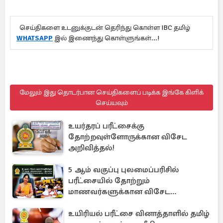
செய்திகளை உடனுக்குடன் தெரிந்து கொள்ள IBC தமிழ்
WHATSAPP
இல் இணைந்து கொள்ளுங்கள்...!
மேலும் இது தொடர்பான செய்திகளைப் படிக்க இங்கே கிளிக்
செய்யவும்
உயர்தரப் பரீட்சைக்கு
தோற்றவுள்ளோருக்கான விசேட
அறிவித்தல்!
5 ஆம் வகுப்பு புலமைப்பரிசில்
பரீட்சையில் தோற்றும்
மாணவர்களுக்கான விசேட
அறிவிப்பு!
உயிரியல் பரீட்சை வினாத்தாளில் தமிழ்