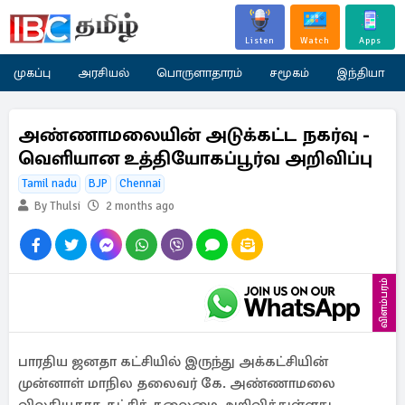
Listen
Watch
Apps
முகப்பு
அரசியல்
பொருளாதாரம்
சமூகம்
இந்தியா
அண்ணாமலையின் அடுக்கட்ட நகர்வு -
வெளியான உத்தியோகப்பூர்வ அறிவிப்பு
Tamil nadu
BJP
Chennai
By Thulsi
2 months ago
விளம்பரம்
பாரதிய ஜனதா கட்சியில் இருந்து அக்கட்சியின்
முன்னாள் மாநில தலைவர் கே. அண்ணாமலை