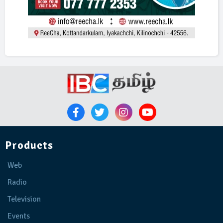
Products
Web
Radio
Television
Events