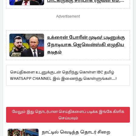
பாடகருக்கு சார்பாக ரஜீவன் எம்.பி
பதிவு
Advertisement
உக்ரைன் போரின் முடிவு! புடினுக்கு
நேரடியாக ஜெலென்ஸ்கி எழுதிய
கடிதம்
செய்திகளை உடனுக்குடன் தெரிந்து கொள்ள IBC தமிழ்
WHATSAPP CHANNEL இல் இணைந்து கொள்ளுங்கள்...!
மேலும் இது தொடர்பான செய்திகளைப் படிக்க இங்கே கிளிக்
செய்யவும்
நாட்டில் வெடித்த தொடர் சிறை