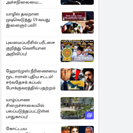
அச்சநிலையை
மையப்படுத்தி
ஜெயசங்கர் அறிக்கை
யாழில் தவறான
முடிவெடுத்து 19 வயது
இளைஞர் பலி!
புலமைப்பரிசில் பரீட்சை
குறித்து வெளியான
அறிவிப்பு!
ஹோர்முஸ் நீரிணையை
மூட ஈரான் புதிய சட்டம்!
சர்வதேசக் கப்பல்
போக்குவரத்தில் பதற்றம்
யாழ்ப்பாண
சிறைச்சாலையில்
பலப்படுத்தப்பட்டுள்ள
பாதுகாப்பு!
கோட்டபய