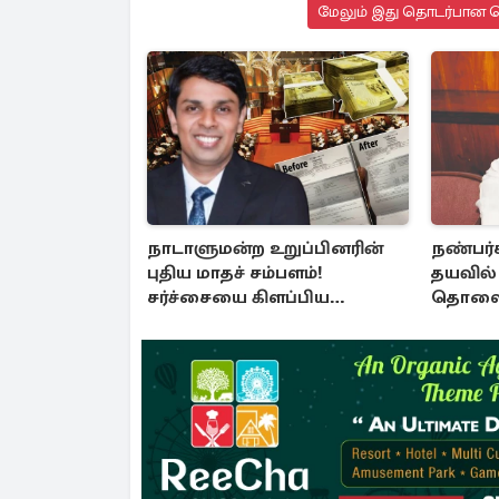
மேலும் இது தொடர்பான செ
நாடாளுமன்ற உறுப்பினரின்
நண்பர்க
புதிய மாதச் சம்பளம்!
தயவில் 
சர்ச்சையை கிளப்பிய
தொலைக்
அர்ச்சுனாவின் அறிக்கை