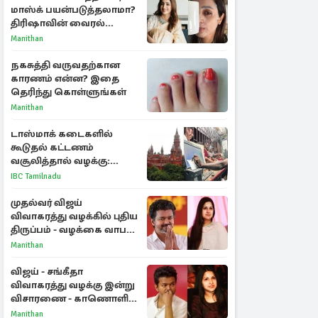
மாஸ்க் பயன்படுத்தலாமா?
திரிஷாவின் வைரல்
செல்ஃபிக்கு மருத்துவர்
Manithan
விளக்கம்
நகசுத்தி வருவதற்கான
காரணம் என்ன? இதை
தெரிந்து கொள்ளுங்கள்
Manithan
டாஸ்மாக் கடைகளில்
கூடுதல் கட்டணம்
வசூலித்தால் வழக்கு:
சென்னை உயர்நீதிமன்றம்
IBC Tamilnadu
உத்தரவு
முதல்வர் விஜய்
விவாகரத்து வழக்கில் புதிய
திருப்பம் - வழக்கை வாபஸ்
பெற்ற சங்கீதா!
Manithan
விஜய் - சங்கீதா
விவாகரத்து வழக்கு இன்று
விசாரணை - காணொளி
மூலம் ஆஜராக வாய்ப்பு
Manithan