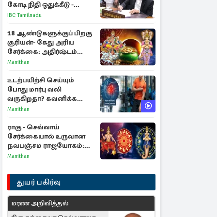
கோடி நிதி ஒதுக்கீடு -
வெளியான அரசாணை
IBC Tamilnadu
18 ஆண்டுகளுக்குப் பிறகு
சூரியன்- கேது அரிய
சேர்க்கை: அதிர்ஷ்டம்
பெறும் 3 ராசிகள்!
Manithan
உடற்பயிற்சி செய்யும்
போது மார்பு வலி
வருகிறதா? கவனிக்க
வேண்டிய எச்சரிக்கை
Manithan
அறிகுறிகள்
ராகு - செவ்வாய்
சேர்க்கையால் உருவான
நவபஞ்சம ராஜயோகம்:
அதிர்ஷ்டம் பெறும் 3
Manithan
ராசிகள்!
துயர் பகிர்வு
மரண அறிவித்தல்