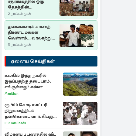
சதுரங்கத்தில் ஒரு
தேசத்தின்
தீர்க்கதரிசனம் :
2 நாட்கள் முன்
சுதுமலை பிரகடனம்
ஒரு வரலாற்றுப் பாடம்
தலைவரைக் காணத்
திரண்ட மக்கள்
வெள்ளம்... வரலாற்றுச்
சிறப்புமிக்க சுதுமலைப்
3 நாட்கள் முன்
பிரகடனம்…
ஏனைய செய்திகள்
உலகில் இந்த நகரில்
இறப்பதற்கு தடையாம்:
எங்குள்ளது? என்ன
காரணம் தெரியுமா?
Manithan
ரூ.900 கோடி லாட்டரி
நிறுவனத்திடம்
நன்கொடை வாங்கியது
ஏன்? உதயநிதி - ஆதவ்
IBC Tamilnadu
விவாதம்
விமானப் பயணத்தில் ஷீட்