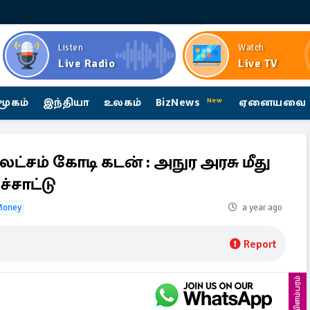
Listen
Watch
Live Radio
Live TV
மூகம்
இந்தியா
உலகம்
BizNews
ஏனையவை
New
ட்சம் கோடி கடன் : அநுர அரசு மீது
்சாட்டு
Money
a year ago
Report
விளம்பரம்