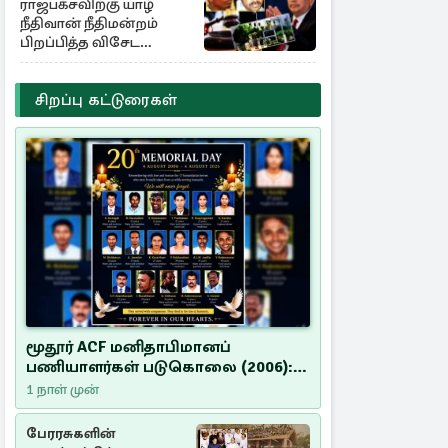
ராஜபக்சவிற்கு யாழ்
நீதிவான் நீதிமன்றம்
பிறப்பித்த விசேட
உத்தரவு!
சிறப்பு கட்டுரைகள்
மூதூர் ACF மனிதாபிமானப்
பணியாளர்கள் படுகொலை (2006):
20 ஆண்டுகளாகியும் நீதி
1 நாள் முன்
மறுக்கப்பட்ட மனிதாபிமானப்
பேரவலம்
பேரரசுகளின்