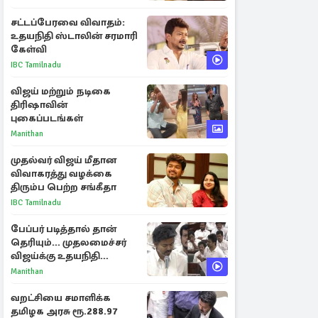
சட்டப்பேரவை விவாதம்:
உதயநிதி ஸ்டாலின் சரமாரி
கேள்வி
IBC Tamilnadu
விஜய் மற்றும் நடிகை
திரிஷாவின்
புகைப்படங்கள்
Manithan
முதல்வர் விஜய் மீதான
விவாகரத்து வழக்கை
திரும்ப பெற்ற சங்கீதா
IBC Tamilnadu
பேப்பர் படித்தால் தான்
தெரியும்... முதலமைச்சர்
விஜய்க்கு உதயநிதி
ஸ்டாலின் பதிலடி
Manithan
வறட்சியை சமாளிக்க
தமிழக அரசு ரூ.288.97