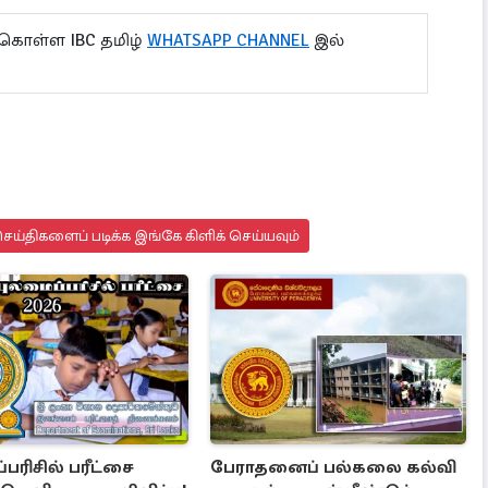
 கொள்ள IBC தமிழ்
WHATSAPP CHANNEL
இல்
ய்திகளைப் படிக்க இங்கே கிளிக் செய்யவும்
பரிசில் பரீட்சை
பேராதனைப் பல்கலை கல்வி