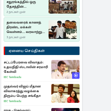
சதுரங்கத்தில் ஒரு
தேசத்தின்
தீர்க்கதரிசனம் :
2 நாட்கள் முன்
சுதுமலை பிரகடனம்
ஒரு வரலாற்றுப் பாடம்
தலைவரைக் காணத்
திரண்ட மக்கள்
வெள்ளம்... வரலாற்றுச்
சிறப்புமிக்க சுதுமலைப்
3 நாட்கள் முன்
பிரகடனம்…
ஏனைய செய்திகள்
சட்டப்பேரவை விவாதம்:
உதயநிதி ஸ்டாலின் சரமாரி
கேள்வி
IBC Tamilnadu
முதல்வர் விஜய் மீதான
விவாகரத்து வழக்கை
திரும்ப பெற்ற சங்கீதா
IBC Tamilnadu
ராகு - செவ்வாய்