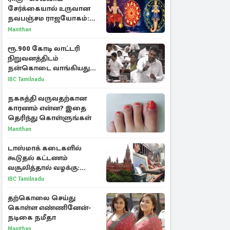
சேர்க்கையால் உருவான
நவபஞ்சம ராஜயோகம்:
அதிர்ஷ்டம் பெறும் 3
Manithan
ராசிகள்!
ரூ.900 கோடி லாட்டரி
நிறுவனத்திடம்
நன்கொடை வாங்கியது
ஏன்? உதயநிதி - ஆதவ்
IBC Tamilnadu
விவாதம்
நகசுத்தி வருவதற்கான
காரணம் என்ன? இதை
தெரிந்து கொள்ளுங்கள்
Manithan
டாஸ்மாக் கடைகளில்
கூடுதல் கட்டணம்
வசூலித்தால் வழக்கு:
சென்னை உயர்நீதிமன்றம்
IBC Tamilnadu
உத்தரவு
தற்கொலை செய்து
கொள்ள எண்ணினேன்-
நடிகை நமீதா
Manithan