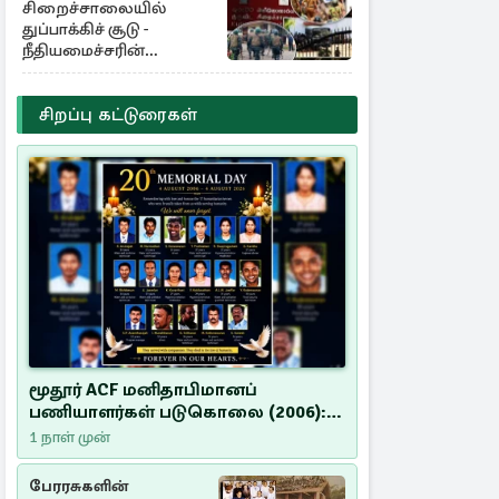
சிறைச்சாலையில்
துப்பாக்கிச் சூடு -
நீதியமைச்சரின்
அறிவிப்பு
சிறப்பு கட்டுரைகள்
மூதூர் ACF மனிதாபிமானப்
பணியாளர்கள் படுகொலை (2006):
20 ஆண்டுகளாகியும் நீதி
1 நாள் முன்
மறுக்கப்பட்ட மனிதாபிமானப்
பேரவலம்
பேரரசுகளின்