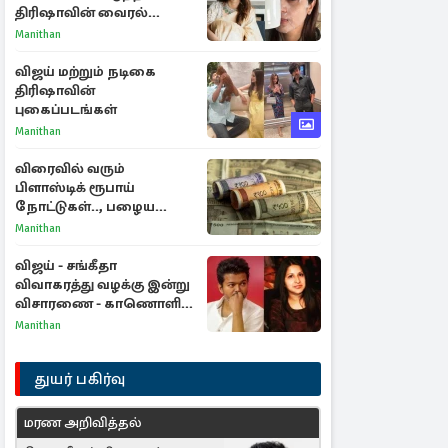
திரிஷாவின் வைரல்
செல்ஃபிக்கு மருத்துவர்
Manithan
விளக்கம்
விஜய் மற்றும் நடிகை
திரிஷாவின்
புகைப்படங்கள்
Manithan
விரைவில் வரும்
பிளாஸ்டிக் ரூபாய்
நோட்டுகள்.., பழைய
காகித நோட்டுகள்
Manithan
செல்லுமா?
விஜய் - சங்கீதா
விவாகரத்து வழக்கு இன்று
விசாரணை - காணொளி
மூலம் ஆஜராக வாய்ப்பு
Manithan
துயர் பகிர்வு
மரண அறிவித்தல்