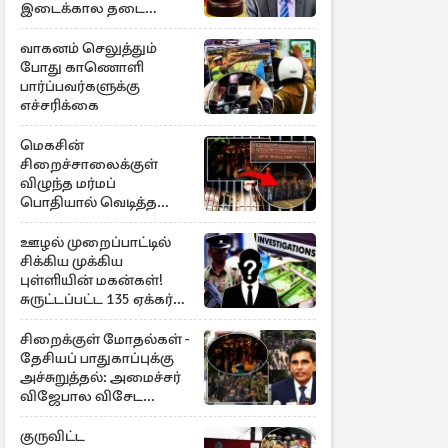
இடைக்கால தடை
உத்தரவு!
வாகனம் செலுத்தும்
போது காணொளி
பார்ப்பவர்களுக்கு
எச்சரிக்கை
மெகசின்
சிறைச்சாலைக்குள்
விழுந்த மர்மப்
பொதியால் வெடித்த
மோதல் - ஒருவர் பலி :
பலர் காயம்
ஊழல் முறைப்பாட்டில்
சிக்கிய முக்கிய
புள்ளியின் மகன்கள்!
சுருட்டப்பட்ட 135 ஏக்கர்
தேயிலைத் தோட்டம்
சிறைக்குள் மோதல்கள் -
தேசியப் பாதுகாப்புக்கு
அச்சுறுத்தல்: அமைச்சர்
விஜேபால விசேட
அறிவிப்பு
குருவிட்ட