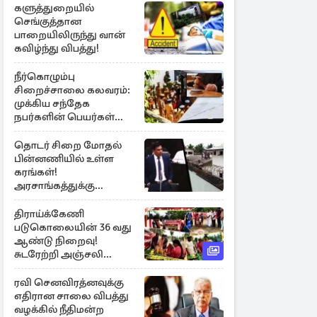
களுத்துறையில்
செங்குத்தான
பாறையிலிருந்து வான்
கவிழ்ந்து விபத்து!
நீர்கொழும்பு
சிறைச்சாலை கலவரம்:
முக்கிய சந்தேக
நபர்களின் பெயர்கள்
நீதிமன்றில் சமர்ப்பிப்பு!
தொடர் சிறை மோதல்
பின்னணியில் உள்ள
கரங்கள்!
அரசாங்கத்துக்கு
கிடைத்த புலனாய்வு
தகவல்
திராய்க்கேணி
படுகொலையின் 36 வது
ஆண்டு நிறைவு!
சுடரேற்றி அஞ்சலி
செலுத்திய மக்கள்
ரவி செனவிரத்னவுக்கு
எதிரான சாலை விபத்து
வழக்கில் நீதிமன்ற