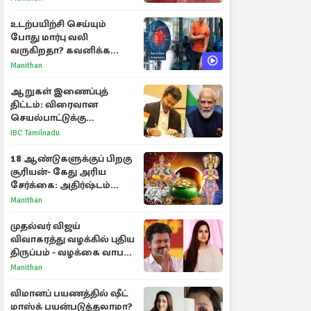
உடற்பயிற்சி செய்யும்
போது மார்பு வலி
வருகிறதா? கவனிக்க
வேண்டிய எச்சரிக்கை
Manithan
அறிகுறிகள்
ஆறுகள் இணைப்புத்
திட்டம்: விரைவான
செயல்பாட்டுக்கு
பிரதமருக்கு முதலமைச்சர்
IBC Tamilnadu
கடிதம்
18 ஆண்டுகளுக்குப் பிறகு
சூரியன்- கேது அரிய
சேர்க்கை: அதிர்ஷ்டம்
பெறும் 3 ராசிகள்!
Manithan
முதல்வர் விஜய்
விவாகரத்து வழக்கில் புதிய
திருப்பம் - வழக்கை வாபஸ்
பெற்ற சங்கீதா!
Manithan
விமானப் பயணத்தில் ஷீட்
மாஸ்க் பயன்படுத்தலாமா?