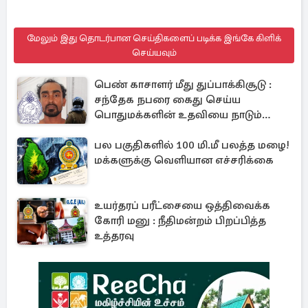
மேலும் இது தொடர்பான செய்திகளைப் படிக்க இங்கே கிளிக்
செய்யவும்
பெண் காசாளர் மீது துப்பாக்கிசூடு :
சந்தேக நபரை கைது செய்ய
பொதுமக்களின் உதவியை நாடும்
காவல்துறை
பல பகுதிகளில் 100 மி.மீ பலத்த மழை!
மக்களுக்கு வெளியான எச்சரிக்கை
உயர்தரப் பரீட்சையை ஒத்திவைக்க
கோரி மனு : நீதிமன்றம் பிறப்பித்த
உத்தரவு