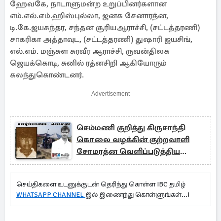
ஹேவகே, நாடாளுமன்ற உறுப்பினர்களான
எம்.எல்.எம்.ஹிஸ்புல்லா, ஜனக சேனாரத்ன,
டி.கே.ஜயசுந்தர, சந்தன சூரியஆராச்சி, (சட்டத்தரணி)
சாகரிகா அத்தாவுட, (சட்டத்தரணி) துஷாரி ஜயசிங்,
எல்.எம். மஞ்சுள சுரவீர ஆராச்சி, ருவன்திலக
ஜெயக்கொடி, சுனில் ரத்னசிறி ஆகியோரும்
கலந்துகொண்டனர்.
Advertisement
செம்மணி குறித்து கிருசாந்தி
கொலை வழக்கின் குற்றவாளி
சோமரத்ன வெளிப்படுத்திய
தகவல்
செய்திகளை உடனுக்குடன் தெரிந்து கொள்ள IBC தமிழ்
WHATSAPP CHANNEL
இல் இணைந்து கொள்ளுங்கள்...!