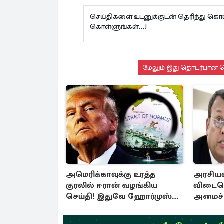
செய்திகளை உடனுக்குடன் தெரிந்து கொள
கொள்ளுங்கள்...!
மேலும் இது தொடர்பான செ
அமெரிக்காவுக்கு உரத்த
அரசியல
குரலில் ஈரான் வழங்கிய
விடைபெ
செய்தி! இதுவே ஹோர்முஸ்
அமைச்ச
திறப்புக்கான நிபந்தனை