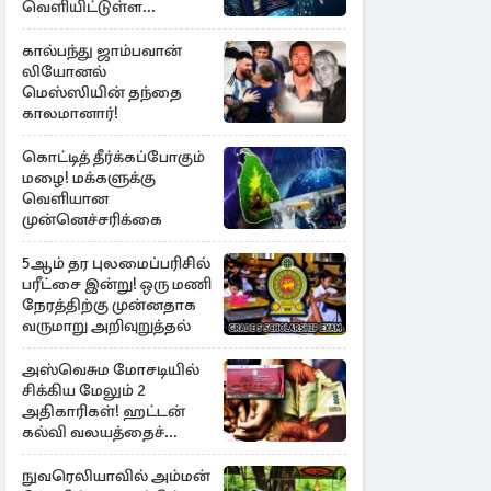
வெளியிட்டுள்ள
அறிவிப்பு
கால்பந்து ஜாம்பவான்
லியோனல்
மெஸ்ஸியின் தந்தை
காலமானார்!
கொட்டித் தீர்க்கப்போகும்
மழை! மக்களுக்கு
வெளியான
முன்னெச்சரிக்கை
5ஆம் தர புலமைப்பரிசில்
பரீட்சை இன்று! ஒரு மணி
நேரத்திற்கு முன்னதாக
வருமாறு அறிவுறுத்தல்
அஸ்வெசும மோசடியில்
சிக்கிய மேலும் 2
அதிகாரிகள்! ஹட்டன்
கல்வி வலயத்தைச்
சேர்ந்த 6 ஆசிரியர்கள்
குறித்து விசாரணை
நுவரெலியாவில் அம்மன்