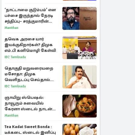
‘நாட்டாமை குடும்பம்’ என
பச்சை இருந்தால் நேரடி
சந்திப்பு– சரத்குமாரின்
புதிய யோசனை
Manithan
தவெக அரசை யார்
இயக்குகிறார்கள்? திமுக
எம்.பி கனிமொழி கேள்வி
IBC Tamilnadu
தொகுதி மறுவரையறை
மசோதா: திமுக
வெளிநடப்பு செய்தால்
ஆதரவாகவே கருதப்படும்
IBC Tamilnadu
– அமைச்சர் நிர்மல்குமார்
ஞாயிறு ஸ்பெஷல்:
நாவூரும் சுவையில்
கேரளா ஸ்டைல் நாடன்
சிக்கன் குழம்பு ரெசிபி!
Manithan
Tea Kadai Sweet Bonda :
டீக்கடை ஸ்டைல் இனிப்பு