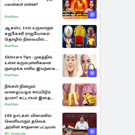
பலன்கள் என்ன?
Manithan
ஆகஸ்ட் 11ல் உருவாகும்
கஜகேசரி ராஜயோகம்:
தொழில் நிலையில்
அதிர்ஷ்டம் பெறும் 3
Manithan
ராசிகள்!
Skincare Tips : முகத்தில்
உள்ள கரும்புள்ளிகளை
குறைக்க எளிய இயற்கை
வழிகள்!
Manithan
நீங்கள் தினமும்
வாழைப்பழம் சாப்பிடும்
நபரா? கட்டாயம் இதை
தெரிந்து கொள்ளுங்கள்
Manithan
100 நாட்கள்: விரைவில்
வெளியாகும் தவெக
அரசின் சாதனை பட்டியல்
IBC Tamilnadu