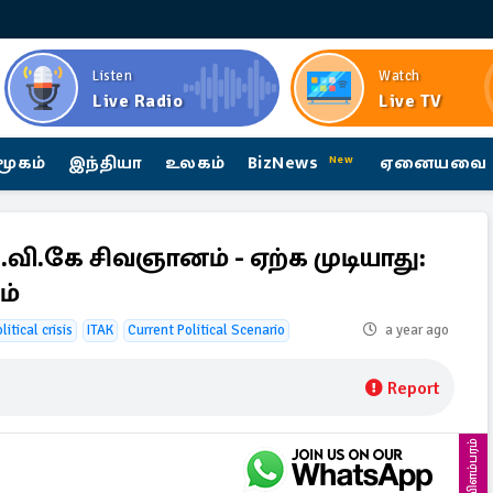
Listen
Watch
Live Radio
Live TV
மூகம்
இந்தியா
உலகம்
BizNews
ஏனையவை
New
வி.கே சிவஞானம் - ஏற்க முடியாது:
ம்
itical crisis
ITAK
Current Political Scenario
a year ago
Report
விளம்பரம்