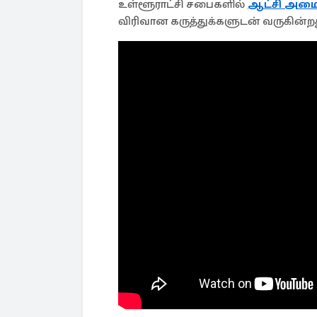
உள்ளூராட்சி சபைகளில்
ஆட்சி அமை
விரிவான கருத்துக்களுடன் வருகின்