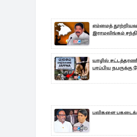
எம்மைத் தூற்றியவர
இராமலிங்கம் சந்த
யாழில் சட்டத்த
பரப்பிய நபருக்கு ந
புலிகளை பகடைக்காய