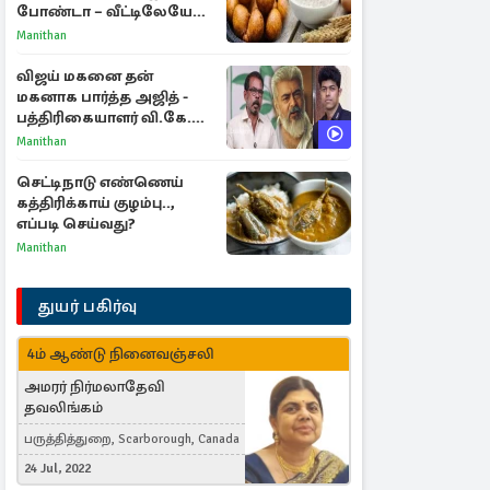
போண்டா – வீட்டிலேயே
செய்வது எப்படி?
Manithan
விஜய் மகனை தன்
மகனாக பார்த்த அஜித் -
பத்திரிகையாளர் வி.கே.
சுந்தர் ஓபன் டாக்!
Manithan
செட்டிநாடு எண்ணெய்
கத்திரிக்காய் குழம்பு..,
எப்படி செய்வது?
Manithan
துயர் பகிர்வு
4ம் ஆண்டு நினைவஞ்சலி
அமரர் நிர்மலாதேவி
தவலிங்கம்
பருத்தித்துறை, Scarborough, Canada
24 Jul, 2022