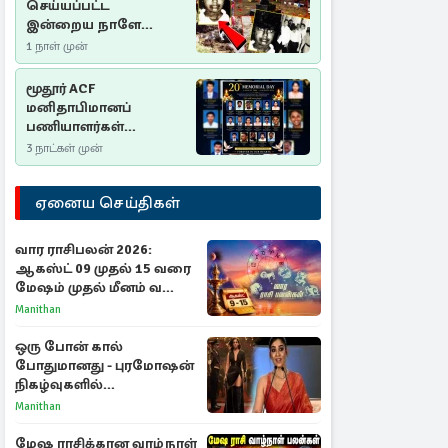
செய்யப்பட்ட
இன்றைய நாளே
செம்மணி
1 நாள் முன்
இனப்படுகொலை
தினம்…!
மூதூர் ACF
மனிதாபிமானப்
பணியாளர்கள்
படுகொலை (2006): 20
3 நாட்கள் முன்
ஆண்டுகளாகியும் நீதி
மறுக்கப்பட்ட
ஏனைய செய்திகள்
மனிதாபிமானப்
பேரவலம்
வார ராசிபலன் 2026:
ஆகஸ்ட் 09 முதல் 15 வரை
மேஷம் முதல் மீனம் வரை
முழு பலன்கள்
Manithan
ஒரு போன் கால்
போதுமானது - புரமோஷன்
நிகழ்வுகளில்
பங்கேற்காதது குறித்து
Manithan
நயன்தாரா ஓபன் டாக்!
மேஷ ராசிக்கான வாழ்நாள்