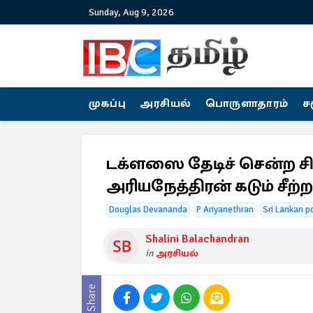
Sunday, Aug 9, 2026
முகப்பு
அரசியல்
பொருளாதாரம்
ச
டக்ளஸை தேடிச் சென்ற சி.
அரியநேத்திரன் கடும் சீற்ற
Douglas Devananda
P Ariyanethran
Sri Lankan pol
Shalini Balachandran
in
அரசியல்
Share