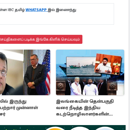
்ள IBC தமிழ்
WHATSAPP
இல் இணைந்து
ய்திகளைப் படிக்க இங்கே கிளிக் செய்யவும்
ில் இருந்து
இலங்கையின் தென்பகுதி
ற்றார் முன்னாள்
வரை நீடித்த இந்திய
ர்
கடற்றொழிலாளர்களின்
ஊடுருவல்