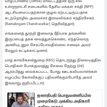
யாழ்ப்பாணம் (Jaffna) மாவட்டத்தின் ஒரு சில
உள்ளூராட்சி சபைகளில் தேசிய மக்கள் சக்தி (NPP)
ஆட்சியமைப்பதற்கான சூழல் ஏற்பட்டிருப்பதாக
கடற்றொழில் அமைச்சர் இராமலிங்கம் சந்திரசேகர்
(Ramalingam Chandrasekar) தெரிவித்தார்.
எங்களைத் தூற்றி இனவாத ரீதியாக தங்களின்
இருப்பைத் தக்க வைத்துக்கொண்ட எந்தவொரு
அணியுடனும் சேரப்போவதில்லை எனவும் அவர்
மேலும் சுட்டிக்காட்டினார்.
யாழ்.காங்கேசன்துறை (KKS) தொடருந்து நிலையத்தில்
பொதிகள் போக்குவரத்து சேவை நேற்று (08)
ஆரம்பித்து வைக்கப்பட்ட போது ஊடகவியலாளர்கள்
எழுப்பிய கேள்விக்குப் பதிலளிக்கும்போதே அவர்
இவ்வாறு குறிப்பிட்டார்.
ஜனாதிபதி பொதுமன்னிப்பில்
முறைகேடு: முக்கிய அதிகாரி
அதிரடி கைது!