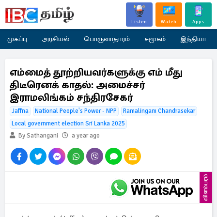
Listen
Watch
Apps
முகப்பு
அரசியல்
பொருளாதாரம்
சமூகம்
இந்தியா
எம்மைத் தூற்றியவர்களுக்கு எம் மீது
திடீரெனக் காதல்: அமைச்சர்
இராமலிங்கம் சந்திரசேகர்
Jaffna
National People's Power - NPP
Ramalingam Chandrasekar
Local government election Sri Lanka 2025
By Sathangani
a year ago
விளம்பரம்