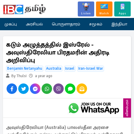
Listen
Watch
Apps
முகப்பு
அரசியல்
பொருளாதாரம்
சமூகம்
இந்தியா
கடும் அழுத்தத்தில் இஸ்ரேல் -
அவுஸ்திரேலியா பிரதமரின் அதிரடி
அறிவிப்பு
Benjamin Netanyahu
Australia
Israel
Iran-Israel War
By Thulsi
a year ago
விளம்பரம்
அவுஸ்திரேலியா (Australia) பாலஸ்தீன அரசை