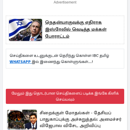
Advertisement
நெதன்யாகுவுக்கு எதிராக
இஸ்ரேலில் வெடித்த மக்கள்
போராட்டம்
செய்திகளை உடனுக்குடன் தெரிந்து கொள்ள IBC தமிழ்
WHATSAPP
இல் இணைந்து கொள்ளுங்கள்...!
மேலும் இது தொடர்பான செய்திகளைப் படிக்க இங்கே கிளிக்
செய்யவும்
சிறைக்குள் மோதல்கள் - தேசியப்
பாதுகாப்புக்கு அச்சுறுத்தல்: அமைச்சர்
விஜேபால விசேட அறிவிப்பு