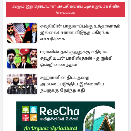
மேலும் இது தொடர்பான செய்திகளைப் படிக்க இங்கே கிளிக்
செய்யவும்
சவுதியின் பாதுகாப்புக்கு உத்தரவாதம்
இல்லை! ஈரான் விடுத்த பகிரங்க
எச்சரிக்கை
ஈரானின் தாக்குதலுக்கு எதிராக
சவூதியுடன் பாகிஸ்தான் - துருக்கி
ஒன்றிணைந்தன
சஹ்ரானின் திட்டத்தை
அம்பலப்படுத்திய இஸ்லாமிய
நபருக்கு நேர்ந்த கதி