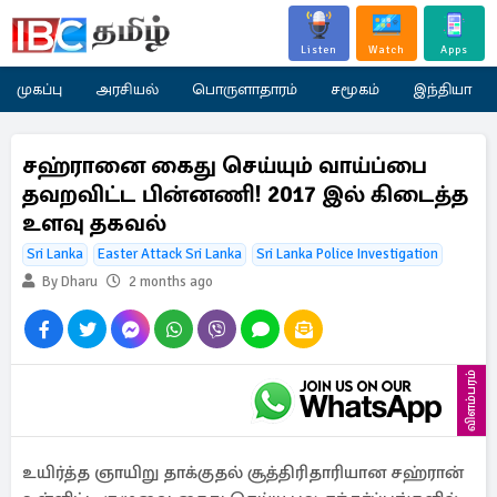
Listen
Watch
Apps
முகப்பு
அரசியல்
பொருளாதாரம்
சமூகம்
இந்தியா
சஹ்ரானை கைது செய்யும் வாய்ப்பை
தவறவிட்ட பின்னணி! 2017 இல் கிடைத்த
உளவு தகவல்
Sri Lanka
Easter Attack Sri Lanka
Sri Lanka Police Investigation
By Dharu
2 months ago
விளம்பரம்
உயிர்த்த ஞாயிறு தாக்குதல் சூத்திரிதாரியான சஹ்ரான்