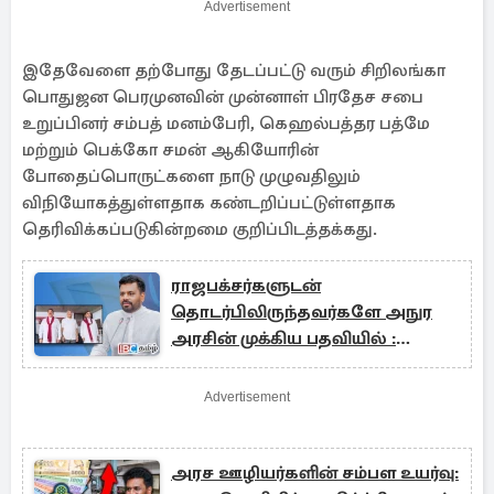
Advertisement
இதேவேளை தற்போது தேடப்பட்டு வரும் சிறிலங்கா
பொதுஜன பெரமுனவின் முன்னாள் பிரதேச சபை
உறுப்பினர் சம்பத் மனம்பேரி, கெஹல்பத்தர பத்மே
மற்றும் பெக்கோ சமன் ஆகியோரின்
போதைப்பொருட்களை நாடு முழுவதிலும்
விநியோகத்துள்ளதாக கண்டறிப்பட்டுள்ளதாக
தெரிவிக்கப்படுகின்றமை குறிப்பிடத்தக்கது.
ராஜபக்சர்களுடன்
தொடர்பிலிருந்தவர்களே அநுர
அரசின் முக்கிய பதவியில் :
எழுந்துள்ள குற்றச்சாட்டு
Advertisement
அரச ஊழியர்களின் சம்பள உயர்வு: