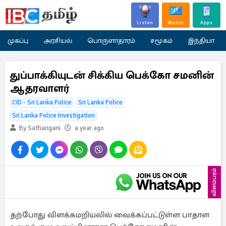
Listen
Watch
Apps
முகப்பு
அரசியல்
பொருளாதாரம்
சமூகம்
இந்தியா
துப்பாக்கியுடன் சிக்கிய பெக்கோ சமனின்
ஆதரவாளர்
CID - Sri Lanka Police
Sri Lanka Police
Sri Lanka Police Investigation
By Sathangani
a year ago
விளம்பரம்
தற்போது விளக்கமறியலில் வைக்கப்பட்டுள்ள பாதாள