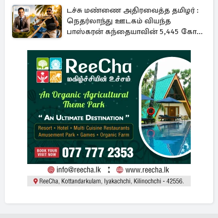
டச்சு மண்ணை அதிரவைத்த தமிழர் :
நெதர்லாந்து ஊடகம் வியந்த
பாஸ்கரன் கந்தையாவின் 5,445 கோடி
ரூபாய் சாம்ராஜ்யம்