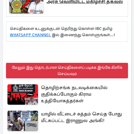
அரசு வெளியிட்ட மகிழ்ச்சி தகவல்
செய்திகளை உடனுக்குடன் தெரிந்து கொள்ள IBC தமிழ்
WHATSAPP CHANNEL
இல் இணைந்து கொள்ளுங்கள்...!
மேலும் இது தொடர்பான செய்திகளைப் படிக்க இங்கே கிளிக்
செய்யவும்
தொழிற்சங்க நடவடிக்கையில்
குதிக்கப்போகும் கிராம
உத்தியோகத்தர்கள்
யாழில் வீட்டைச் சுத்தம் செய்த போது
மீட்கப்பட்ட இராணுவ அங்கி!