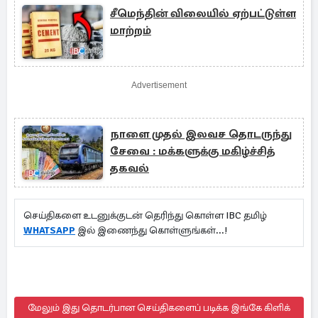
சீமெந்தின் விலையில் ஏற்பட்டுள்ள
மாற்றம்
Advertisement
நாளை முதல் இலவச தொடருந்து
சேவை : மக்களுக்கு மகிழ்ச்சித்
தகவல்
செய்திகளை உடனுக்குடன் தெரிந்து கொள்ள IBC தமிழ்
WHATSAPP
இல் இணைந்து கொள்ளுங்கள்...!
மேலும் இது தொடர்பான செய்திகளைப் படிக்க இங்கே கிளிக்