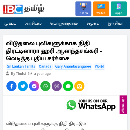
Listen
Watch
Apps
முகப்பு
அரசியல்
பொருளாதாரம்
சமூகம்
இந்தியா
விடுதலை புலிகளுக்காக நிதி
திரட்டினாரா ஹரி ஆனந்தசங்கரி -
வெடித்த புதிய சர்ச்சை
Sri Lankan Tamils
Canada
Gary Anandasangaree
World
By Thulsi
a year ago
விளம்பரம்
விடுதலைப் புலிகளுக்கு நிதி திரட்டும்