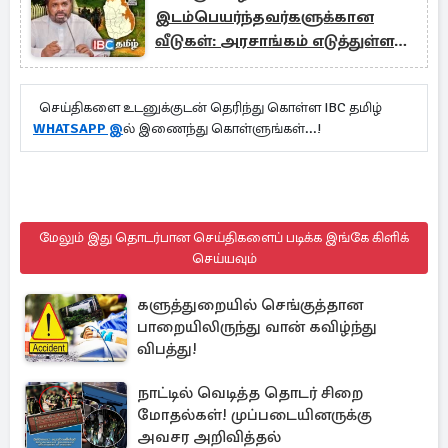
இடம்பெயர்ந்தவர்களுக்கான
வீடுகள்: அரசாங்கம் எடுத்துள்ள
நடவடிக்கை
செய்திகளை உடனுக்குடன் தெரிந்து கொள்ள IBC தமிழ்
WHATSAPP இ
ல் இணைந்து கொள்ளுங்கள்...!
மேலும் இது தொடர்பான செய்திகளைப் படிக்க இங்கே கிளிக்
செய்யவும்
களுத்துறையில் செங்குத்தான
பாறையிலிருந்து வான் கவிழ்ந்து
விபத்து!
நாட்டில் வெடித்த தொடர் சிறை
மோதல்கள்! முப்படையினருக்கு
அவசர அறிவித்தல்