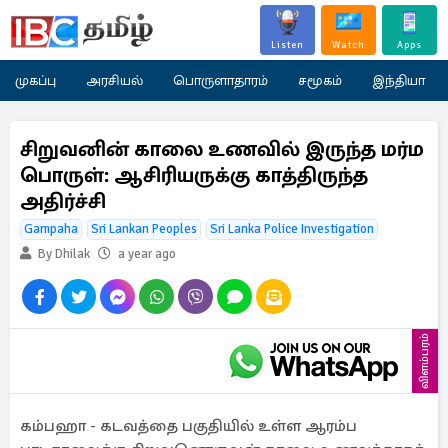
Listen
Watch
Apps
முகப்பு
அரசியல்
பொருளாதாரம்
சமூகம்
இந்தியா
சிறுவனின் காலை உணவில் இருந்த மர்ம
பொருள்: ஆசிரியருக்கு காத்திருந்த
அதிர்ச்சி
Gampaha
Sri Lankan Peoples
Sri Lanka Police Investigation
By Dhilak
a year ago
விளம்பரம்
கம்பஹா - கடவத்தை பகுதியில் உள்ள ஆரம்ப