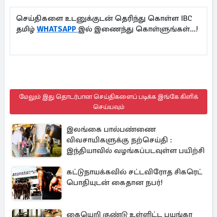
செய்திகளை உடனுக்குடன் தெரிந்து கொள்ள IBC
தமிழ்
WHATSAPP
இல் இணைந்து கொள்ளுங்கள்...!
மேலும் இது தொடர்பான செய்திகளைப் படிக்க இங்கே கிளிக்
செய்யவும்
இலங்கை பால்பண்ணை
விவசாயிகளுக்கு நற்செய்தி :
இந்தியாவில் வழங்கப்படவுள்ள பயிற்சி
கட்டுநாயக்கவில் சட்டவிரோத சிகரெட்
பொதியுடன் கைதான நபர்!
கையெறி குண்டு உள்ளிட்ட பயங்கர