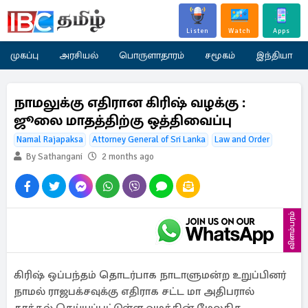
Listen
Watch
Apps
முகப்பு
அரசியல்
பொருளாதாரம்
சமூகம்
இந்தியா
நாமலுக்கு எதிரான கிரிஷ் வழக்கு :
ஜூலை மாதத்திற்கு ஒத்திவைப்பு
Namal Rajapaksa
Attorney General of Sri Lanka
Law and Order
By Sathangani
2 months ago
விளம்பரம்
கிரிஷ் ஒப்பந்தம் தொடர்பாக நாடாளுமன்ற உறுப்பினர்
நாமல் ராஜபக்சவுக்கு எதிராக சட்ட மா அதிபரால்