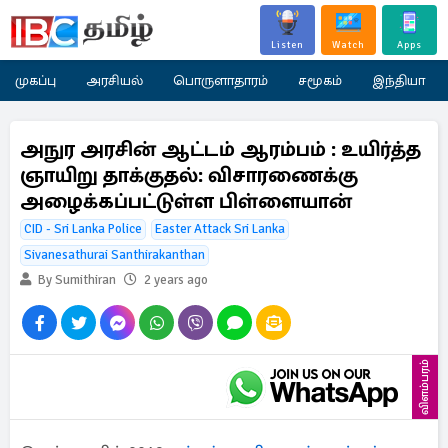
Listen
Watch
Apps
முகப்பு
அரசியல்
பொருளாதாரம்
சமூகம்
இந்தியா
அநுர அரசின் ஆட்டம் ஆரம்பம் : உயிர்த்த
ஞாயிறு தாக்குதல்: விசாரணைக்கு
அழைக்கப்பட்டுள்ள பிள்ளையான்
CID - Sri Lanka Police
Easter Attack Sri Lanka
Sivanesathurai Santhirakanthan
By Sumithiran
2 years ago
விளம்பரம்