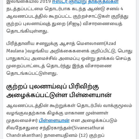
இலங்கையில் 2019
ஈஸ்டர் ஞாயிறு தாக்குதல்கள்
நடத்தப்பட்டமை தொடர்பாக கடந்த ஆண்டு சனல் 4
ஆவணப்படத்தில் கூறப்பட்ட குற்றச்சாட்டுகள் குறித்து
குற்றப் புலனாய்வுத் துறை (சிஐடி) விசாரணையைத்
தொடங்கியுள்ளது.
பிரித்தானிய சனலுக்கு ஆசாத் மௌலானா(Azad
Maulana )வழங்கிய அறிக்கைகளைக் குறிப்பிட்டு, பொது
பாதுகாப்பு அமைச்சில் அமைப்பு ஒன்று தாக்கல் செய்த
முறைப்பாட்டைத் தொடர்ந்து இந்த விசாரணை
தொடங்கப்பட்டுள்ளது.
குற்றப் புலனாய்வுப் பிரிவிற்கு
அழைக்கப்பட்டுள்ள பிள்ளையான்
ஆவணப்படத்தின் கூற்றுக்கள் தொடர்பில் வாக்குமூலம்
வழங்குவதற்காக கிழக்கு மாகாண முன்னாள்
முதலமைச்சர்
பிள்ளையான்
என அழைக்கப்படும்
சிவநேசதுரை சந்திரகாந்தன்(Sivanesathurai
Chandrakanthan) நாளையதினம் (12) குற்றப்