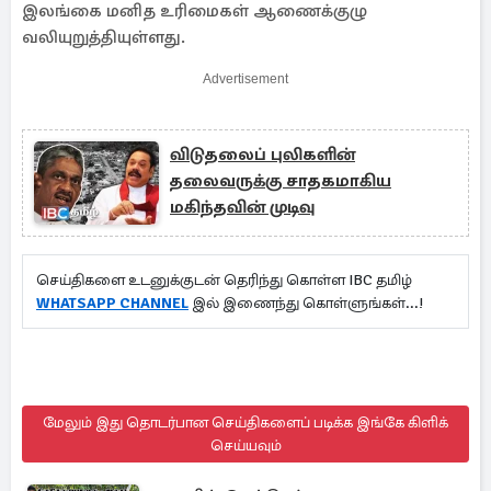
இலங்கை மனித உரிமைகள் ஆணைக்குழு
வலியுறுத்தியுள்ளது.
Advertisement
விடுதலைப் புலிகளின்
தலைவருக்கு சாதகமாகிய
மகிந்தவின் முடிவு
செய்திகளை உடனுக்குடன் தெரிந்து கொள்ள IBC தமிழ்
WHATSAPP CHANNEL
இல் இணைந்து கொள்ளுங்கள்...!
மேலும் இது தொடர்பான செய்திகளைப் படிக்க இங்கே கிளிக்
செய்யவும்