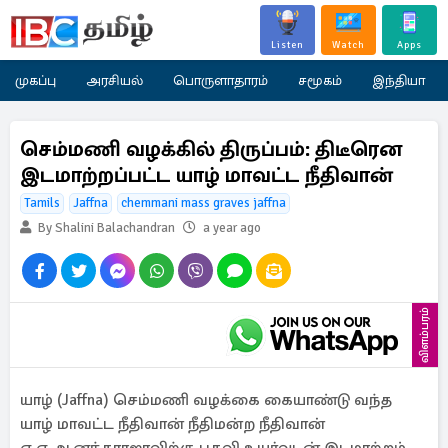
Listen
Watch
Apps
முகப்பு
அரசியல்
பொருளாதாரம்
சமூகம்
இந்தியா
செம்மணி வழக்கில் திருப்பம்: திடீரென
இடமாற்றப்பட்ட யாழ் மாவட்ட நீதிவான்
Tamils
Jaffna
chemmani mass graves jaffna
By Shalini Balachandran
a year ago
விளம்பரம்
யாழ் (Jaffna) செம்மணி வழக்கை கையாண்டு வந்த
யாழ் மாவட்ட நீதிவான் நீதிமன்ற நீதிவான்