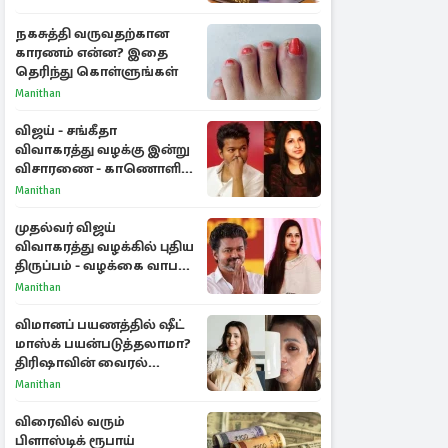
நகசுத்தி வருவதற்கான
காரணம் என்ன? இதை
தெரிந்து கொள்ளுங்கள்
Manithan
விஜய் - சங்கீதா
விவாகரத்து வழக்கு இன்று
விசாரணை - காணொளி
மூலம் ஆஜராக வாய்ப்பு
Manithan
முதல்வர் விஜய்
விவாகரத்து வழக்கில் புதிய
திருப்பம் - வழக்கை வாபஸ்
பெற்ற சங்கீதா!
Manithan
விமானப் பயணத்தில் ஷீட்
மாஸ்க் பயன்படுத்தலாமா?
திரிஷாவின் வைரல்
செல்ஃபிக்கு மருத்துவர்
Manithan
விளக்கம்
விரைவில் வரும்
பிளாஸ்டிக் ரூபாய்