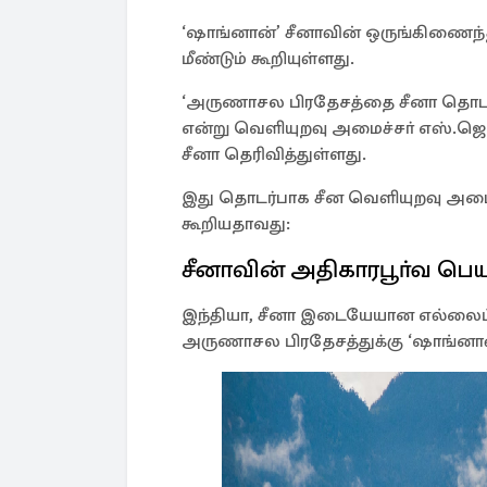
‘ஷாங்னான்’ சீனாவின் ஒருங்கிணைந்த
மீண்டும் கூறியுள்ளது.
‘அருணாசல பிரதேசத்தை சீனா தொடா
என்று வெளியுறவு அமைச்சா் எஸ்.ஜெய்ச
சீனா தெரிவித்துள்ளது.
இது தொடர்பாக சீன வெளியுறவு அமைச
கூறியதாவது:
சீனாவின் அதிகாரபூா்வ பெய
இந்தியா, சீனா இடையேயான எல்லைப
அருணாசல பிரதேசத்துக்கு ‘ஷாங்னான்