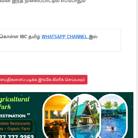
வின் இந்த நிலைப்பாட்டில் எப்போதும்
 கொள்ள IBC தமிழ்
WHATSAPP CHANNEL
இல்
ய்திகளைப் படிக்க இங்கே கிளிக் செய்யவும்