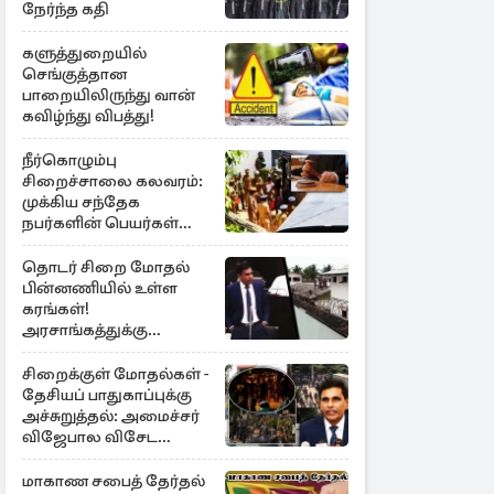
நேர்ந்த கதி
களுத்துறையில்
செங்குத்தான
பாறையிலிருந்து வான்
கவிழ்ந்து விபத்து!
நீர்கொழும்பு
சிறைச்சாலை கலவரம்:
முக்கிய சந்தேக
நபர்களின் பெயர்கள்
நீதிமன்றில் சமர்ப்பிப்பு!
தொடர் சிறை மோதல்
பின்னணியில் உள்ள
கரங்கள்!
அரசாங்கத்துக்கு
கிடைத்த புலனாய்வு
தகவல்
சிறைக்குள் மோதல்கள் -
தேசியப் பாதுகாப்புக்கு
அச்சுறுத்தல்: அமைச்சர்
விஜேபால விசேட
அறிவிப்பு
மாகாண சபைத் தேர்தல்