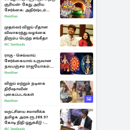
சூரியன்- கேது அரிய
சேர்க்கை: அதிர்ஷ்டம்
பெறும் 3 ராசிகள்!
Manithan
முதல்வர் விஜய் மீதான
விவாகரத்து வழக்கை
திரும்ப பெற்ற சங்கீதா
IBC Tamilnadu
ராகு - செவ்வாய்
சேர்க்கையால் உருவான
நவபஞ்சம ராஜயோகம்:
அதிர்ஷ்டம் பெறும் 3
Manithan
ராசிகள்!
விஜய் மற்றும் நடிகை
திரிஷாவின்
புகைப்படங்கள்
Manithan
வறட்சியை சமாளிக்க
தமிழக அரசு ரூ.288.97
கோடி நிதி ஒதுக்கீடு -
வெளியான அரசாணை
IBC Tamilnadu