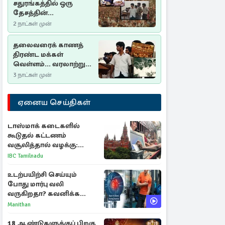
சதுரங்கத்தில் ஒரு
தேசத்தின்
தீர்க்கதரிசனம் :
2 நாட்கள் முன்
சுதுமலை பிரகடனம்
ஒரு வரலாற்றுப் பாடம்
தலைவரைக் காணத்
திரண்ட மக்கள்
வெள்ளம்... வரலாற்றுச்
சிறப்புமிக்க சுதுமலைப்
3 நாட்கள் முன்
பிரகடனம்…
ஏனைய செய்திகள்
டாஸ்மாக் கடைகளில்
கூடுதல் கட்டணம்
வசூலித்தால் வழக்கு:
சென்னை உயர்நீதிமன்றம்
IBC Tamilnadu
உத்தரவு
உடற்பயிற்சி செய்யும்
போது மார்பு வலி
வருகிறதா? கவனிக்க
வேண்டிய எச்சரிக்கை
Manithan
அறிகுறிகள்
18 ஆண்டுகளுக்குப் பிறகு