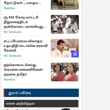
நோட்டுகள்.., பழைய
காகித நோட்டுகள்
Manithan
செல்லுமா?
ரூ.900 கோடி லாட்டரி
நிறுவனத்திடம்
நன்கொடை வாங்கியது
ஏன்? உதயநிதி - ஆதவ்
IBC Tamilnadu
விவாதம்
சட்டப்பேரவை விவாதம்:
உதயநிதி ஸ்டாலின் சரமாரி
கேள்வி
IBC Tamilnadu
தற்கொலை செய்து
கொள்ள எண்ணினேன்-
நடிகை நமீதா
Manithan
துயர் பகிர்வு
மரண அறிவித்தல்