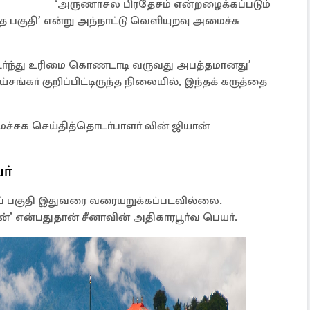
‘அருணாசல பிரதேசம் என்றழைக்கப்படும்
 பகுதி’ என்று அந்நாட்டு வெளியுறவு அமைச்சு
்ந்து உரிமை கொணடாடி வருவது அபத்தமானது’
ங்கா் குறிப்பிட்டிருந்த நிலையில், இந்தக் கருத்தை
்சக செய்தித்தொடா்பாளா் லின் ஜியான்
ா்
் பகுதி இதுவரை வரையறுக்கப்படவில்லை.
’ என்பதுதான் சீனாவின் அதிகாரபூா்வ பெயா்.