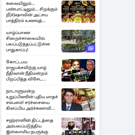
சுவையிலும்...
பண்பாட்டிலும்... சிறக்கும்
றீ(ச்)ஷாவின் அட்சய
பாத்திரம் உணவுத்
திருவிழா ஆரம்பம்
யாழ்ப்பாண
சிறைச்சாலையில்
பலப்படுத்தப்பட்டுள்ள
பாதுகாப்பு!
கோட்டபய
ராஜபக்சவிற்கு யாழ்
நீதிவான் நீதிமன்றம்
பிறப்பித்த விசேட
உத்தரவு!
நாடாளுமன்ற
உறுப்பினரின் புதிய மாதச்
சம்பளம்! சர்ச்சையை
கிளப்பிய அர்ச்சுனாவின்
அறிக்கை
சஹ்ரானின் திட்டத்தை
அம்பலப்படுத்திய
இஸ்லாமிய நபருக்கு