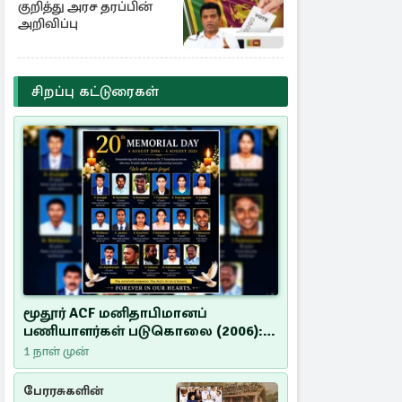
குறித்து அரச தரப்பின்
அறிவிப்பு
சிறப்பு கட்டுரைகள்
மூதூர் ACF மனிதாபிமானப்
பணியாளர்கள் படுகொலை (2006):
20 ஆண்டுகளாகியும் நீதி
1 நாள் முன்
மறுக்கப்பட்ட மனிதாபிமானப்
பேரவலம்
பேரரசுகளின்