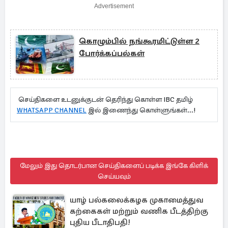
Advertisement
கொழும்பில் நங்கூரமிட்டுள்ள 2
போர்க்கப்பல்கள்
செய்திகளை உடனுக்குடன் தெரிந்து கொள்ள IBC தமிழ்
WHATSAPP CHANNEL
இல் இணைந்து கொள்ளுங்கள்...!
மேலும் இது தொடர்பான செய்திகளைப் படிக்க இங்கே கிளிக்
செய்யவும்
யாழ் பல்கலைக்கழக முகாமைத்துவ
கற்கைகள் மற்றும் வணிக பீடத்திற்கு
புதிய பீடாதிபதி!