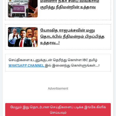
மன்னார் நகர சபை விவகாரம்
குறித்து நீதிமன்றின் உத்தரவு
யோஷித ராஜபக்சவின் மனு
தொடர்பில் நீதிமன்றம் பிறப்பித்த
உத்தரவு...!
செய்திகளை உடனுக்குடன் தெரிந்து கொள்ள IBC தமிழ்
WHATSAPP CHANNEL
இல் இணைந்து கொள்ளுங்கள்...!
Advertisement
மேலும் இது தொடர்பான செய்திகளைப் படிக்க இங்கே கிளிக்
செய்யவும்